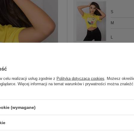
S
M
L
żółty
ZA
ość
w celu realizacji usług zgodnie z
Polityką dotyczącą cookies
. Możesz określi
eglądarce. Więcej informacji na temat warunków i prywatności można znaleźć
Masz pytanie? Chętnie pomożem
Zadzwoń
+48 601 547 740
cookie (wymagane)
Kod produktu
PM-TS-SS21TX58.1
Marka
PEPPER & MINT
kie
dekolt
okrągły