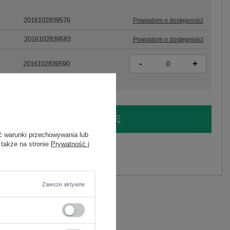
2016102839576
Powiadom o dostępności
2016102839583
Powiadom o dostępności
-
+
2016102839590
LOGUJ SIĘ I ZOBACZ CENĘ
ć warunki przechowywania lub
 także na stronie
Prywatność i
y.
Zadaj pytanie
Zawsze aktywne
2