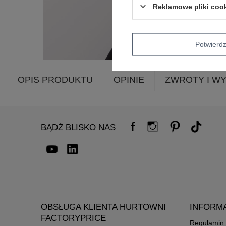
Reklamowe pliki coo
Potwier
OPIS PRODUKTU
OPINIE
ZWROTY I W
BĄDŹ BLISKO NAS
OBSŁUGA KLIENTA HURTOWNI
INFORM
FACTORYPRICE
Regulamin