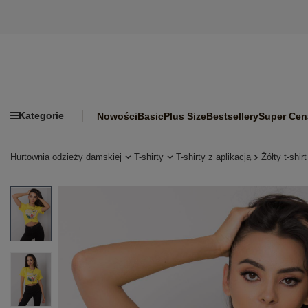
Kategorie
Nowości
Basic
Plus Size
Bestsellery
Super Cen
Hurtownia odzieży damskiej
T-shirty
T-shirty z aplikacją
Żółty t-shir