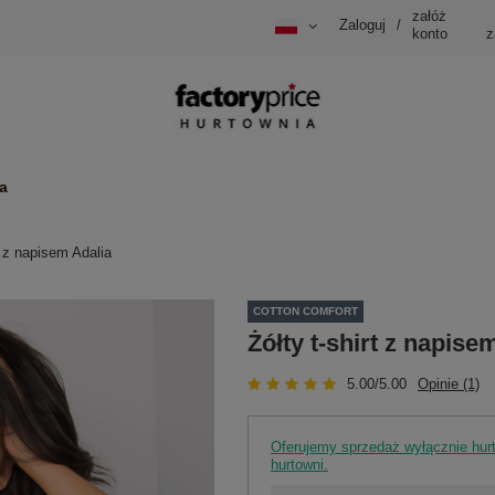
załóż
Zaloguj
/
konto
z
a
t z napisem Adalia
COTTON COMFORT
Żółty t-shirt z napise
5.00/5.00
Opinie (1)
Oferujemy sprzedaż wyłącznie hu
hurtowni.