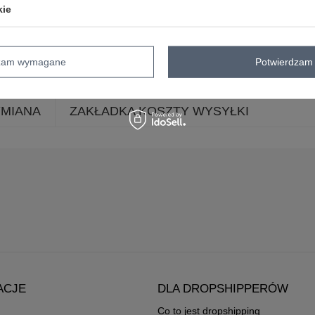
wzór
nadruk
kie
dominujący
Kolory
żółty
skład materiału
100% bawełna
dzam wymagane
Potwierdzam 
YMIANA
ZAKŁADKA KOSZTY WYSYŁKI
ACJE
DLA DROPSHIPPERÓW
Co to jest dropshipping