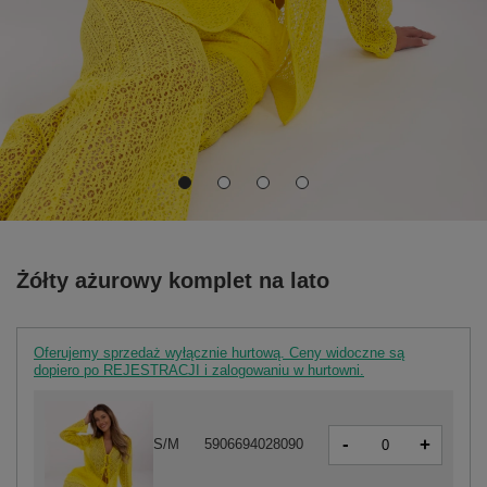
Żółty ażurowy komplet na lato
Oferujemy sprzedaż wyłącznie hurtową. Ceny widoczne są
dopiero po REJESTRACJI i zalogowaniu w hurtowni.
-
+
S/M
5906694028090