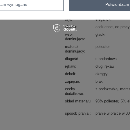
dzam wymagane
Potwierdzam 
Marka
ITALY MODA
typ produktu
bluzka elegancka
styl
elegancki
okazja
codzienne
do pracy
wzór
gładki
dominujący
materiał
poliester
dominujący
długość
standardowa
rękaw
długi rękaw
dekolt
okrągły
zapięcie
brak
cechy
z podszewką
marsz
dodatkowe
skład materiału
95% poliester
5% e
sposób prania
pranie w pralce w 3