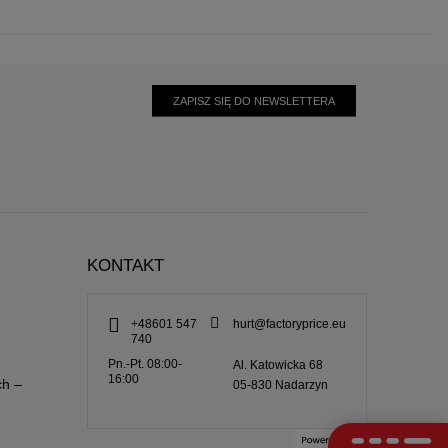
ZAPISZ SIĘ DO NEWSLETTERA
KONTAKT
+48601 547
hurt@factoryprice.eu
740
Pn.-Pt. 08:00-
Al. Katowicka 68
16:00
ch –
05-830
Nadarzyn