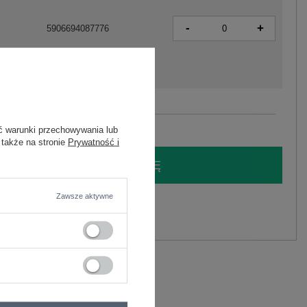
-
+
5906694087776
Zobacz wszystkie kolory (+3)
ć warunki przechowywania lub
 także na stronie
Prywatność i
LOGUJ SIĘ I ZOBACZ CENĘ
Zawsze aktywne
y.
Zadaj pytanie
astan
C