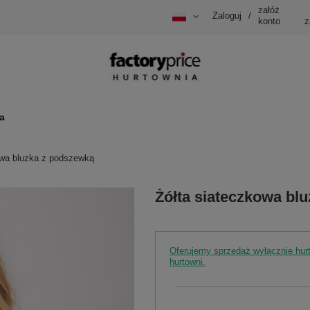
załóż
Zaloguj
/
konto
z
a
owa bluzka z podszewką
Żółta siateczkowa bl
Oferujemy sprzedaż wyłącznie hu
hurtowni.