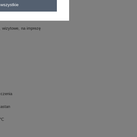
wszystkie
bluzka dopasowana
wizytowe
na imprezę
czenia
lastan
0°C