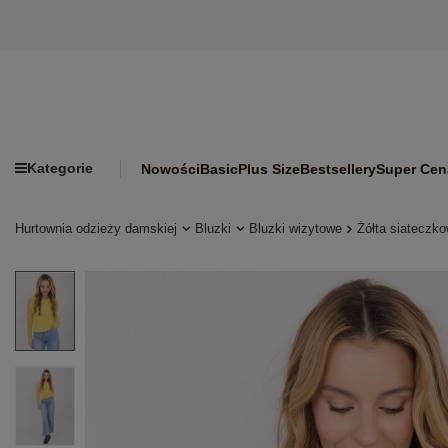
Kategorie
Nowości
Basic
Plus Size
Bestsellery
Super Cen
Hurtownia odzieży damskiej
Bluzki
Bluzki wizytowe
Żółta siateczk