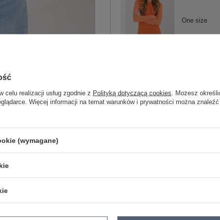
One size
pomarańczowy
ość
w celu realizacji usług zgodnie z
Polityką dotyczącą cookies
. Możesz określi
eglądarce. Więcej informacji na temat warunków i prywatności można znaleźć
ZA
cookie (wymagane)
Masz pytanie? Chętnie pomożem
Zadzwoń
+48 601 547 740
kie
skład materiału : 95% poliester, 5% el
kie
sposób prania : pranie w pralce w 30°
Kod produktu
IT-BZ-21915.58