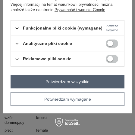
Więcej informacji na temat warunków i prywatności można
-
+
One size
2016103198955
znaleźć także na stronie
Prywatność i warunki Google
.
Zawsze
Funkcjonalne pliki cookie (wymagane)
aktywne
miętowy
Analityczne pliki cookie
Zobacz wszystkie kolory (+3)
Reklamowe pliki cookie
ZALOGUJ SIĘ I ZOBACZ CENĘ
Potwierdzam wszystkie
Masz pytanie? Chętnie pomożemy.
Zadzwoń
+48 601 547 740
Zadaj pytanie
Potwierdzam wymagane
Kod produktu
AT-CH-BF48181
wzór
kropki
dominujący
płeć
female