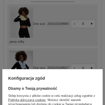
-
+
One size
2016103198900
jasny żółty
-
+
One size
2016103198917
Konfiguracja zgód
jasny niebieski
Dbamy o Twoją prywatność
Sklep korzysta z plików cookie w celu realizacji usług zgodnie z
Polityką dotyczącą cookies
. Możesz określić warunki
przechowywania lub dostępu do cookie w Twojej przeglądarce.