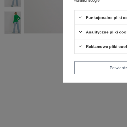
warunki Google
.
Funkcjonalne pliki 
Analityczne pliki coo
Reklamowe pliki coo
Potwier