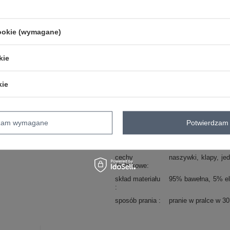
okazja
codzienne
wzór
gładki
dominujący
cookie (wymagane)
materiał
bawełna
dominujący
kie
sezon
wiosna
lato
wypełnienie
nie dotyczy
kie
ocieplenie
bez ocieplenia
długość
standardowa
kaptur
bez kaptura
dzam wymagane
Potwierdzam 
rękaw
długi rękaw
zapięcie
guziki
jednorzędow
cechy
naszywki
klapy
je
dodatkowe
skład materiału
95% bawełna
5% el
sposób prania
pranie w pralce w 3