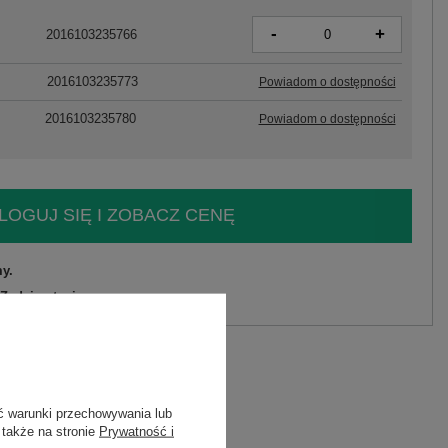
-
+
2016103235766
2016103235773
Powiadom o dostępności
2016103235780
Powiadom o dostępności
LOGUJ SIĘ I ZOBACZ CENĘ
y.
Zadaj pytanie
ć warunki przechowywania lub
 także na stronie
Prywatność i