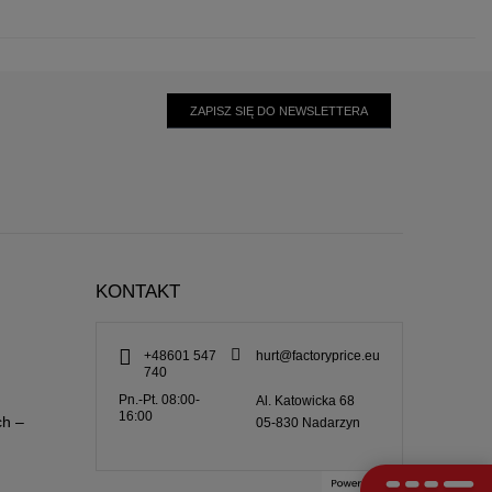
ZAPISZ SIĘ DO NEWSLETTERA
KONTAKT
+48601 547
hurt@factoryprice.eu
740
Pn.-Pt. 08:00-
Al. Katowicka 68
16:00
ch –
05-830
Nadarzyn