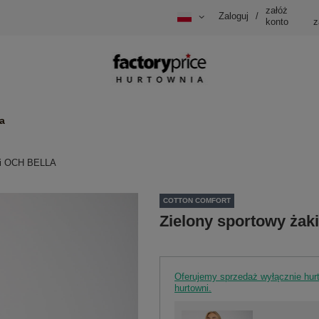
załóż
Zaloguj
/
konto
z
a
ski OCH BELLA
COTTON COMFORT
Zielony sportowy ża
Oferujemy sprzedaż wyłącznie hu
hurtowni.