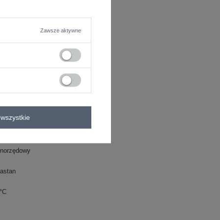
Zawsze aktywne
wszystkie
e
dnorzędowy
astan
0°C