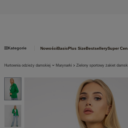
Kategorie
Nowości
Basic
Plus Size
Bestsellery
Super Cen
Hurtownia odzieży damskiej
Marynarki
Zielony sportowy żakiet dam