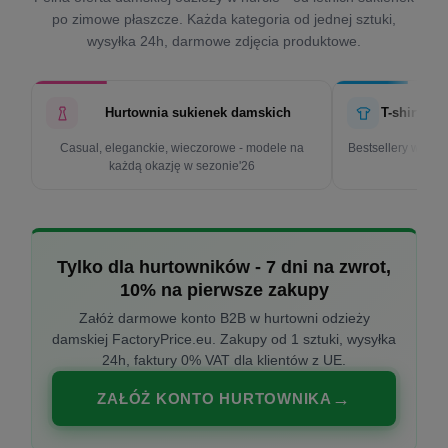
po zimowe płaszcze. Każda kategoria od jednej sztuki,
wysyłka 24h, darmowe zdjęcia produktowe.
Hurtownia sukienek damskich
T-shirty d
Casual, eleganckie, wieczorowe - modele na
Bestsellery w cen
każdą okazję w sezonie'26
k
Tylko dla hurtowników - 7 dni na zwrot,
10% na pierwsze zakupy
Załóż darmowe konto B2B w hurtowni odzieży
damskiej FactoryPrice.eu. Zakupy od 1 sztuki, wysyłka
24h, faktury 0% VAT dla klientów z UE.
ZAŁÓŻ KONTO HURTOWNIKA