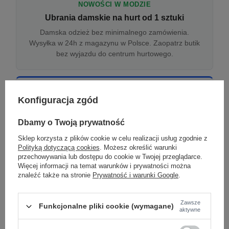
NOWOŚCI W MODZIE
Ubrania damskie na hurt od 1 sztuki
Damska odzież bez minimalnego zamówienia.
Wysyłka w 24h z magazynu w Polsce. Zaopatrz butik
bez wyjazdu do centrum hurtowego.
ONLINE
Konfiguracja zgód
Odzież damska hurtowo online
Internetowa hurtownia damska z plikiem XML/CSV.
Dbamy o Twoją prywatność
Integracja z WooCommerce, Shopify, BaseLinker.
Sklep korzysta z plików cookie w celu realizacji usług zgodnie z
Aktualizacja stanów co godzinę.
Polityką dotyczącą cookies
. Możesz określić warunki
przechowywania lub dostępu do cookie w Twojej przeglądarce.
Więcej informacji na temat warunków i prywatności można
znaleźć także na stronie
Prywatność i warunki Google
.
DROPSHIPPING
Damskie ubrania w dropshippingu
Zawsze
Funkcjonalne pliki cookie (wymagane)
Hurt odzieży damskiej z wysyłką na etykiecie Twojego
aktywne
sklepu w całej UE. Zero magazynu, zero
zamrożonego kapitału.