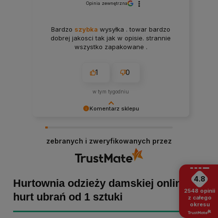
Opinia zewnętrzna
Bardzo
szybka
wysyłka . towar bardzo
dobrej jakosci tak jak w opisie. strannie
wszystko zapakowane .
1
0
w tym tygodniu
Komentarz sklepu
Paulina Grabarczyk dziękujemy za poświęcony
czas i dodaną opinię! Takie słowa dodają nam
zebranych i zweryfikowanych przez
skrzydeł, dlatego tym bardziej cieszymy się, że
zakup przebiegł pomyślnie. Obiecujemy
utrzymać dobrą passę - zapraszamy ponownie! :)
4.8
Hurtownia odzieży damskiej online -
2548
opinii
hurt ubrań od 1 sztuki
z całego
okresu