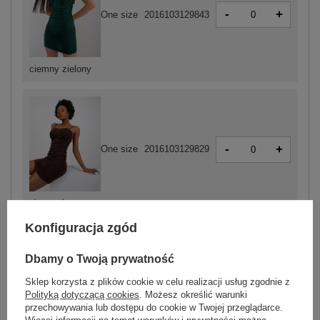
-
+
One size
2016103129843
ciemny zielony
-
+
One size
2016103129829
ciemny brązowy
Konfiguracja zgód
ZALOGUJ SIĘ I ZOBACZ CENĘ
Dbamy o Twoją prywatność
Sklep korzysta z plików cookie w celu realizacji usług zgodnie z
Polityką dotyczącą cookies
. Możesz określić warunki
Masz pytanie? Chętnie pomożemy.
przechowywania lub dostępu do cookie w Twojej przeglądarce.
Zadzwoń
+48 601 547 740
Zadaj pytanie