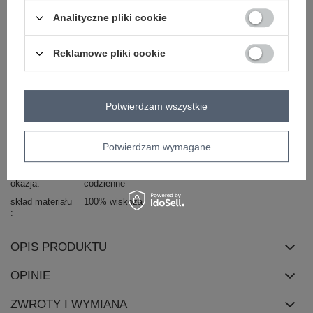
Zadzwoń
+48 601 547 740
Zadaj pytanie
Analityczne pliki cookie
Kod produktu
DHJ-SK-13567.41P
Reklamowe pliki cookie
Marka
ITALY MODA
wzór
geometryczny
dominujący
Potwierdzam wszystkie
długość
midi
dekolt
okrągły
Potwierdzam wymagane
rękaw
rękaw 3/4
styl
casual
boho
okazja
codzienne
skład materiału
100% wiskoza
OPIS PRODUKTU
OPINIE
ZWROTY I WYMIANA