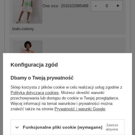
-
+
One size
2016102985488
biało-zielony
Konfiguracja zgód
-
+
One size
2016102985495
Dbamy o Twoją prywatność
ciemny
Sklep korzysta z plików cookie w celu realizacji usług zgodnie z
pomarańczowy
Polityką dotyczącą cookies
. Możesz określić warunki
przechowywania lub dostępu do cookie w Twojej przeglądarce.
Więcej informacji na temat warunków i prywatności można
znaleźć także na stronie
Prywatność i warunki Google
.
ZALOGUJ SIĘ I ZOBACZ CENĘ
Zawsze
Funkcjonalne pliki cookie (wymagane)
Masz pytanie? Chętnie pomożemy.
aktywne