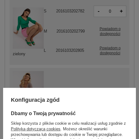
-
+
S
2016103202782
Powiadom o
M
2016103202799
dostępności
Powiadom o
L
2016103202805
dostępności
zielony
-
+
S
2016103202812
Konfiguracja zgód
Dbamy o Twoją prywatność
ciemny beżowy
Sklep korzysta z plików cookie w celu realizacji usług zgodnie z
Polityką dotyczącą cookies
. Możesz określić warunki
przechowywania lub dostępu do cookie w Twojej przeglądarce.