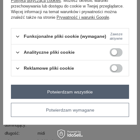
Polityką dotyczącą cookies
. Możesz określić warunki
przechowywania lub dostępu do cookie w Twojej przeglądarce.
czarno-czerwony
Więcej informacji na temat warunków i prywatności można
znaleźć także na stronie
Prywatność i warunki Google
.
ZALOGUJ SIĘ I ZOBACZ CENĘ
Zawsze
Funkcjonalne pliki cookie (wymagane)
aktywne
Masz pytanie? Chętnie pomożemy.
Analityczne pliki cookie
Zadzwoń
+48 601 547 740
Zadaj pytanie
Reklamowe pliki cookie
Kod produktu
DHJ-SK-13162.92
Marka
ITALY MODA
typ produktu
sukienka codzienna
sukienka letnia
Potwierdzam wszystkie
sukienka plisowana
fason
sukienka rozkloszowana
Potwierdzam wymagane
okazja
codzienne
do pracy
wzór
kwiaty
sukienka w kwiaty
dominujący
długość
midi