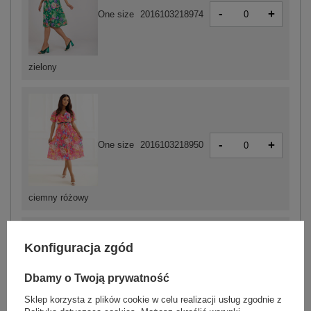
-
+
One size
2016103218974
zielony
-
+
One size
2016103218950
ciemny różowy
Konfiguracja zgód
-
+
One size
2016103218967
Dbamy o Twoją prywatność
Sklep korzysta z plików cookie w celu realizacji usług zgodnie z