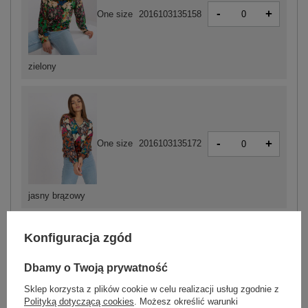
-
+
One size
2016103135158
zielony
-
+
One size
2016103135172
jasny brązowy
Konfiguracja zgód
Dbamy o Twoją prywatność
-
+
One size
2016103135165
Sklep korzysta z plików cookie w celu realizacji usług zgodnie z
Polityką dotyczącą cookies
. Możesz określić warunki