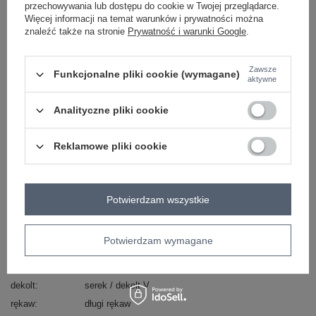
przechowywania lub dostępu do cookie w Twojej przeglądarce.
ciemny niebieski
Więcej informacji na temat warunków i prywatności można
znaleźć także na stronie
Prywatność i warunki Google
.
ZALOGUJ SIĘ I ZOBACZ CENĘ
Zawsze
Funkcjonalne pliki cookie (wymagane)
aktywne
Masz pytanie? Chętnie pomożemy.
Analityczne pliki cookie
Zadzwoń
+48 601 547 740
Zadaj pytanie
Reklamowe pliki cookie
Zielona damska bluzka na co dzień Ruby .
skład materiału: 95% poliester, 5% elastan
sposób prania: pranie w pralce w 30°C
Potwierdzam wszystkie
Kod produktu
DHJ-BZ-6033-2.46P
Marka
ITALY MODA
Potwierdzam wymagane
wzór
nadruk
dominujący
dekolt
serek / dekolt V
rękaw
długi rękaw