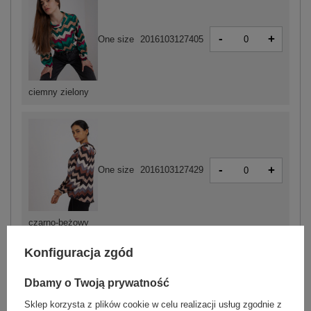
-
+
One size
2016103127405
ciemny zielony
-
+
One size
2016103127429
czarno-beżowy
Konfiguracja zgód
Dbamy o Twoją prywatność
-
+
One size
2016103127399
Sklep korzysta z plików cookie w celu realizacji usług zgodnie z