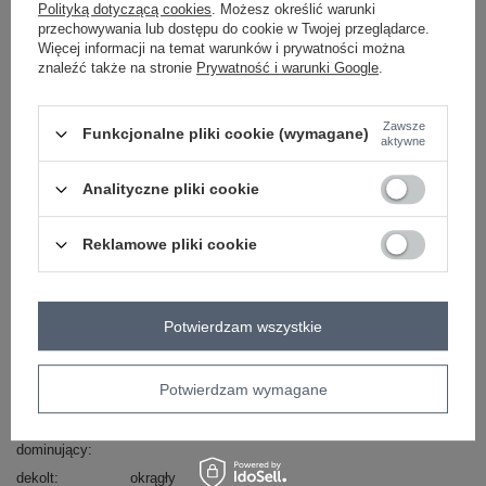
Polityką dotyczącą cookies
. Możesz określić warunki
przechowywania lub dostępu do cookie w Twojej przeglądarce.
Więcej informacji na temat warunków i prywatności można
ciemny niebieski
znaleźć także na stronie
Prywatność i warunki Google
.
Zawsze
Funkcjonalne pliki cookie (wymagane)
aktywne
ZALOGUJ SIĘ I ZOBACZ CENĘ
Analityczne pliki cookie
Masz pytanie? Chętnie pomożemy.
Zadzwoń
+48 601 547 740
Zadaj pytanie
Reklamowe pliki cookie
Zielona bluzka z nadrukiem Silesia .
skład materiału: 95% poliester, 5% elastan
Potwierdzam wszystkie
sposób prania: pranie w pralce w 30°C
Kod produktu
DHJ-BZ-12311.49P
Potwierdzam wymagane
Marka
ITALY MODA
wzór
nadruk
dominujący
dekolt
okrągły