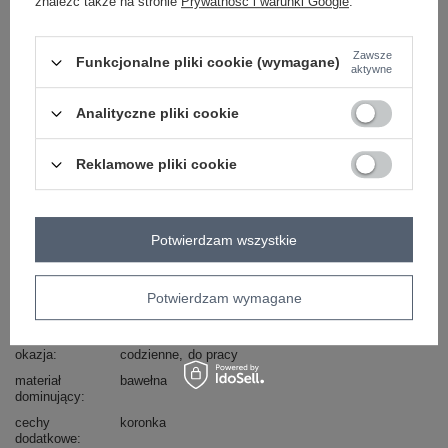
znaleźć także na stronie
Prywatność i warunki Google
.
Masz pytanie? Chętnie pomożemy.
Zadzwoń
+48 601 547 740
Zadaj pytanie
Zawsze
Funkcjonalne pliki cookie (wymagane)
aktywne
Zielona bluzka z koronką Leja RUE PARIS
Analityczne pliki cookie
skład materiału: 90% bawełna, 10% elastan
sposób prania: pranie w pralce w 30°C
Reklamowe pliki cookie
Kod produktu
RV-BZ-7557.01
Marka
RUE PARIS
wzór
gładki
Potwierdzam wszystkie
dominujący
dekolt
serek / dekolt V
Potwierdzam wymagane
rękaw
rękaw 3/4
styl
casual
okazja
codzienne
do pracy
materiał
bawełna
dominujący
cechy
koronka
dodatkowe