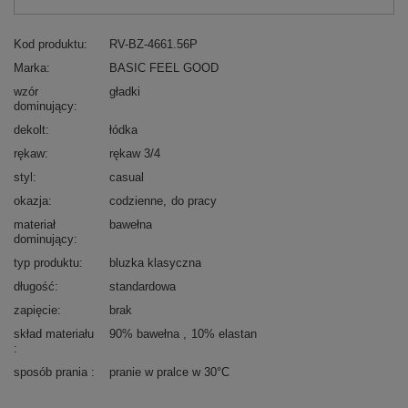
Kod produktu
RV-BZ-4661.56P
Marka
BASIC FEEL GOOD
wzór
gładki
dominujący
dekolt
łódka
rękaw
rękaw 3/4
styl
casual
okazja
codzienne
do pracy
materiał
bawełna
dominujący
typ produktu
bluzka klasyczna
długość
standardowa
zapięcie
brak
skład materiału
90% bawełna
10% elastan
sposób prania
pranie w pralce w 30°C