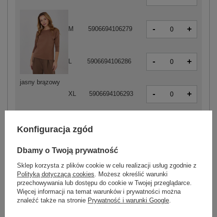
-
+
M
5906694106279
-
+
L
5906694106286
jasny brązowy
-
+
XL
5906694106293
Konfiguracja zgód
-
+
S
2016101851395
Dbamy o Twoją prywatność
Sklep korzysta z plików cookie w celu realizacji usług zgodnie z
-
+
M
2016101851401
Polityką dotyczącą cookies
. Możesz określić warunki
przechowywania lub dostępu do cookie w Twojej przeglądarce.
Więcej informacji na temat warunków i prywatności można
znaleźć także na stronie
Prywatność i warunki Google
.
-
+
XL
2016101851425
biały