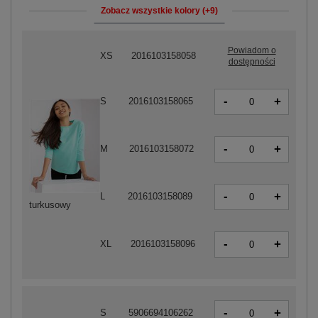
Zobacz wszystkie kolory (+9)
Powiadom o
XS
2016103158058
dostępności
-
+
S
2016103158065
-
+
M
2016103158072
-
+
L
2016103158089
turkusowy
-
+
XL
2016103158096
-
+
S
5906694106262