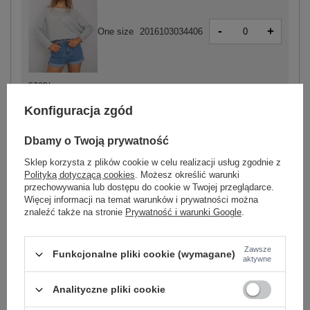
-
+
One size
2016103034406
szary
Konfiguracja zgód
ZALOGUJ SIĘ I ZOBACZ CENĘ
Dbamy o Twoją prywatność
Sklep korzysta z plików cookie w celu realizacji usług zgodnie z
Masz pytanie? Chętnie pomożemy.
Polityką dotyczącą cookies
. Możesz określić warunki
przechowywania lub dostępu do cookie w Twojej przeglądarce.
Zadzwoń
+48 601 547 740
Zadaj pytanie
Więcej informacji na temat warunków i prywatności można
znaleźć także na stronie
Prywatność i warunki Google
.
Kod produktu
TW-SW-BI-2269.25X
Marka
OCH BELLA
Zawsze
Funkcjonalne pliki cookie (wymagane)
aktywne
wzór
gładki
dominujący
Analityczne pliki cookie
dekolt
łódka