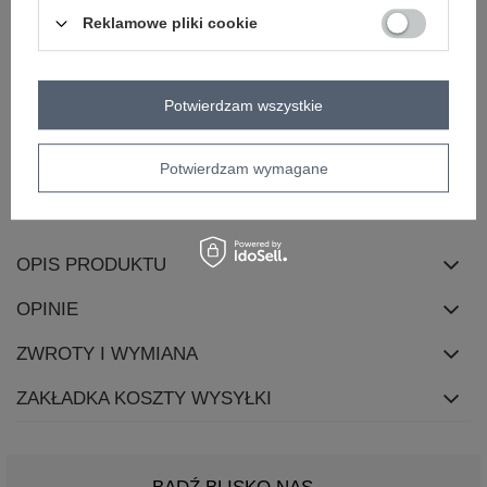
rękaw
długi rękaw
Reklamowe pliki cookie
styl
casual
okazja
codzienne
do pracy
długość
standardowa
Potwierdzam wszystkie
materiał
akryl
dominujący
zapięcie
brak
Potwierdzam wymagane
skład materiału
60% akryl
20% nylon
10% moher
10% wełna
OPIS PRODUKTU
OPINIE
ZWROTY I WYMIANA
ZAKŁADKA KOSZTY WYSYŁKI