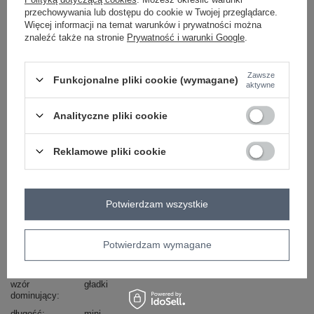
-
przechowywania lub dostępu do cookie w Twojej przeglądarce.
+
L/XL
2016103035670
Więcej informacji na temat warunków i prywatności można
znaleźć także na stronie
Prywatność i warunki Google
.
khaki
Zawsze
Funkcjonalne pliki cookie (wymagane)
aktywne
Zobacz wszystkie kolory (+1)
Analityczne pliki cookie
ZALOGUJ SIĘ I ZOBACZ CENĘ
Reklamowe pliki cookie
Masz pytanie? Chętnie pomożemy.
Potwierdzam wszystkie
Zadzwoń
+48 601 547 740
Zadaj pytanie
Potwierdzam wymagane
Kod produktu
FA-KMPL-7315.92
Marka
FANCY
wzór
gładki
dominujący
długość
mini