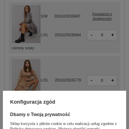
Powiadom o
S/M
2016103035687
dostępności
-
+
L/XL
2016103035694
ciemny szary
-
+
L/XL
2016103035779
Konfiguracja zgód
ciemny beżowy
Dbamy o Twoją prywatność
Sklep korzysta z plików cookie w celu realizacji usług zgodnie z
Polityką dotyczącą cookies
. Możesz określić warunki