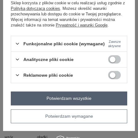
Sklep korzysta z plików cookie w celu realizacji usług zgodnie z
Polityką dotyczącą cookies
. Możesz określić warunki
przechowywania lub dostępu do cookie w Twojej przeglądarce.
Więcej informacji na temat warunków i prywatności można
znaleźć także na stronie
Prywatność i warunki Google
.
-
+
L
2016103118885
Zawsze
Funkcjonalne pliki cookie (wymagane)
aktywne
ciemny niebieski
Analityczne pliki cookie
Reklamowe pliki cookie
ZALOGUJ SIĘ I ZOBACZ CENĘ
Masz pytanie? Chętnie pomożemy.
Potwierdzam wszystkie
Zadzwoń
+48 601 547 740
Zadaj pytanie
Potwierdzam wymagane
Kod produktu
WN-KMPL-883.12
Marka
RUE PARIS
wzór
gładki