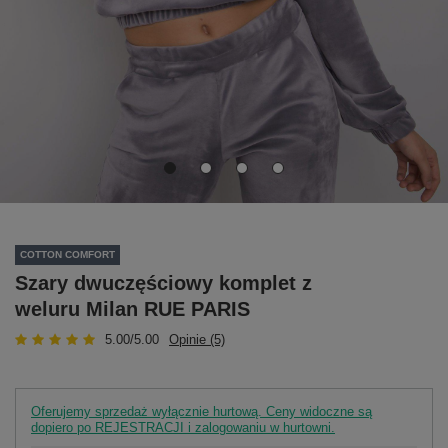
COTTON COMFORT
Szary dwuczęściowy komplet z
weluru Milan RUE PARIS
5.00/5.00
Opinie (5)
Oferujemy sprzedaż wyłącznie hurtową. Ceny widoczne są
dopiero po REJESTRACJI i zalogowaniu w hurtowni.