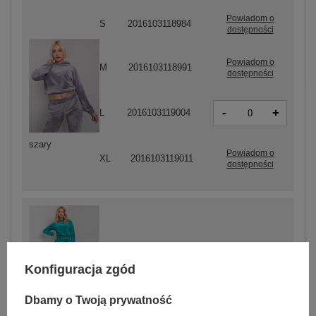
Powiadom o
S
2016103118984
dostępności
Powiadom o
M
2016103118991
dostępności
-
+
L
2016103119004
szary
Powiadom o
XL
2016103119011
dostępności
-
+
L
2016103119042
Konfiguracja zgód
Dbamy o Twoją prywatność
turkusowy