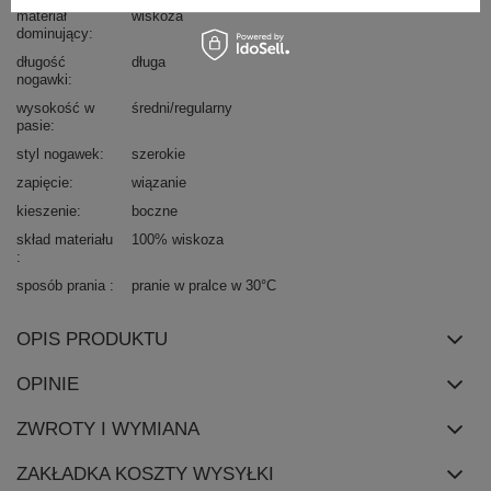
materiał
wiskoza
dominujący
długość
długa
nogawki
wysokość w
średni/regularny
pasie
styl nogawek
szerokie
zapięcie
wiązanie
kieszenie
boczne
skład materiału
100% wiskoza
sposób prania
pranie w pralce w 30°C
OPIS PRODUKTU
OPINIE
ZWROTY I WYMIANA
ZAKŁADKA KOSZTY WYSYŁKI