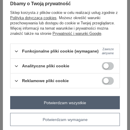
Dbamy o Twoją prywatność
Sklep korzysta z plików cookie w celu realizacji usług zgodnie z
różowy
Polityką dotyczącą cookies
. Możesz określić warunki
przechowywania lub dostępu do cookie w Twojej przeglądarce.
Więcej informacji na temat warunków i prywatności można
znaleźć także na stronie
Prywatność i warunki Google
.
ZALOGUJ SIĘ I ZOBACZ CENĘ
Zawsze
Funkcjonalne pliki cookie (wymagane)
Masz pytanie? Chętnie pomożemy.
aktywne
Zadzwoń
+48 601 547 740
Zadaj pytanie
Analityczne pliki cookie
skład materiału : 100% wiskoza
sposób prania : pranie w pralce w 30°C
Reklamowe pliki cookie
Kod produktu
MO-SP-2606.87
Marka
ITALY MODA
Potwierdzam wszystkie
typ produktu
wide leg
okazja
codzienne
Potwierdzam wymagane
wzór
gładki
dominujący