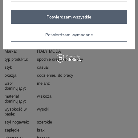
Zadzwoń
+48 601 547 740
Zadaj pytanie
Potwierdzam wszystkie
skład materiału : 55% poliester, 40% wiskoza, 5%
elastan
sposób prania : pranie w pralce w 30°C
Potwierdzam wymagane
Kod produktu
DHJ-SP-20518.12
Marka
ITALY MODA
typ produktu
spodnie dresowe
dzwony
styl
casual
okazja
codzienne
do pracy
wzór
melanż
dominujący
materiał
wiskoza
dominujący
wysokość w
wysoki
pasie
styl nogawek
szerokie
zapięcie
brak