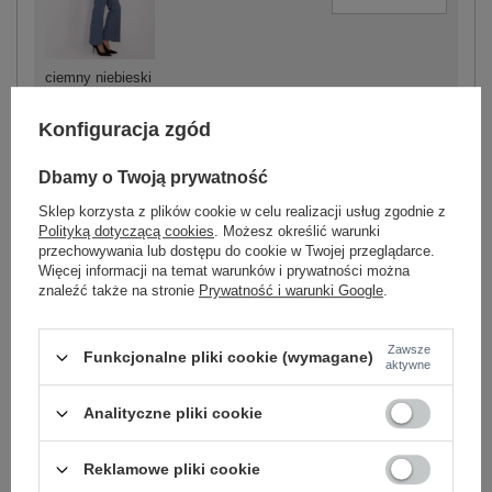
ciemny niebieski
Konfiguracja zgód
Dbamy o Twoją prywatność
-
+
One size
5906694025143
Sklep korzysta z plików cookie w celu realizacji usług zgodnie z
Polityką dotyczącą cookies
. Możesz określić warunki
przechowywania lub dostępu do cookie w Twojej przeglądarce.
Więcej informacji na temat warunków i prywatności można
różowy
znaleźć także na stronie
Prywatność i warunki Google
.
Zobacz wszystkie kolory (+7)
Zawsze
Funkcjonalne pliki cookie (wymagane)
aktywne
Analityczne pliki cookie
ZALOGUJ SIĘ I ZOBACZ CENĘ
Reklamowe pliki cookie
Masz pytanie? Chętnie pomożemy.