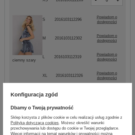
+
Powiadom o
S
2016103112296
dostępności
Powiadom o
M
2016103112302
dostępności
Powiadom o
L
2016103112319
dostępności
ciemny szary
Powiadom o
XL
2016103112326
dostępności
Konfiguracja zgód
-
+
Dbamy o Twoją prywatność
XS
2016103112333
Sklep korzysta z plików cookie w celu realizacji usług zgodnie z
Polityką dotyczącą cookies
. Możesz określić warunki
-
+
XL
2016103112371
przechowywania lub dostępu do cookie w Twojej przeglądarce.
Więcej informacji na temat warunków i prywatności można