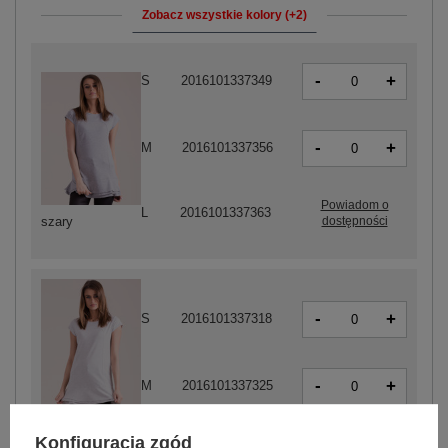
Zobacz wszystkie kolory (+2)
-
+
S
2016101337349
-
+
M
2016101337356
Powiadom o
L
2016101337363
dostępności
szary
-
+
S
2016101337318
-
+
M
2016101337325
jasny szary
Konfiguracja zgód