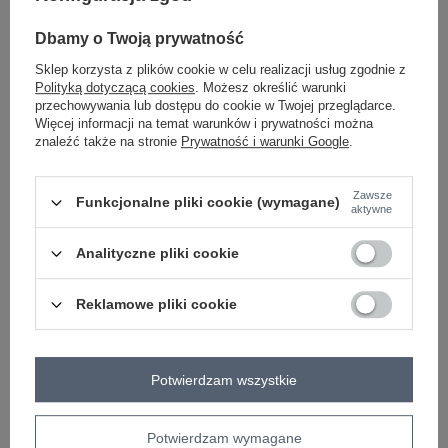
Dbamy o Twoją prywatność
Sklep korzysta z plików cookie w celu realizacji usług zgodnie z
Polityką dotyczącą cookies
. Możesz określić warunki
-
+
S
2016101337226
przechowywania lub dostępu do cookie w Twojej przeglądarce.
Więcej informacji na temat warunków i prywatności można
znaleźć także na stronie
Prywatność i warunki Google
.
żółty
Zawsze
Funkcjonalne pliki cookie (wymagane)
aktywne
Zobacz wszystkie kolory (+2)
Analityczne pliki cookie
ZALOGUJ SIĘ I ZOBACZ CENĘ
Reklamowe pliki cookie
Masz pytanie? Chętnie pomożemy.
Zadzwoń
+48 601 547 740
Zadaj pytanie
Potwierdzam wszystkie
Kod produktu
PL-SK-1620.08
Potwierdzam wymagane