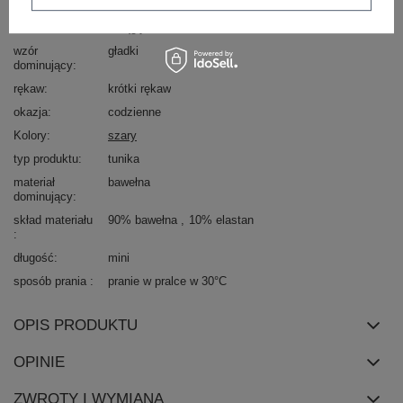
Marka
PAMUK LINE
dekolt
okrągły
wzór
gładki
dominujący
rękaw
krótki rękaw
okazja
codzienne
Kolory
szary
typ produktu
tunika
materiał
bawełna
dominujący
skład materiału
90% bawełna
10% elastan
długość
mini
sposób prania
pranie w pralce w 30°C
OPIS PRODUKTU
OPINIE
ZWROTY I WYMIANA