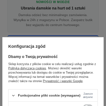
NOWOŚCI W MODZIE
Ubrania damskie na hurt od 1 sztuki
Damska odzież bez minimalnego zamówienia.
Wysyłka w 24h z magazynu w Polsce. Zaopatrz butik
bez wyjazdu do centrum hurtowego.
ONLINE
Konfiguracja zgód
Odzież damska hurtowo online
Internetowa hurtownia damska z plikiem XML/CSV.
Dbamy o Twoją prywatność
Integracja z WooCommerce, Shopify, BaseLinker.
Sklep korzysta z plików cookie w celu realizacji usług zgodnie z
Aktualizacja stanów co godzinę.
Polityką dotyczącą cookies
. Możesz określić warunki
przechowywania lub dostępu do cookie w Twojej przeglądarce.
Więcej informacji na temat warunków i prywatności można
znaleźć także na stronie
Prywatność i warunki Google
.
DROPSHIPPING
Damskie ubrania w dropshippingu
Zawsze
Funkcjonalne pliki cookie (wymagane)
Hurt odzieży damskiej z wysyłką na etykiecie Twojego
aktywne
sklepu w całej UE. Zero magazynu, zero
zamrożonego kapitału.