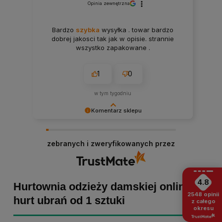
Opinia zewnętrzna
Bardzo
szybka
wysyłka . towar bardzo
dobrej jakosci tak jak w opisie. strannie
wszystko zapakowane .
1
0
w tym tygodniu
Komentarz sklepu
Paulina Grabarczyk dziękujemy za poświęcony
czas i dodaną opinię! Takie słowa dodają nam
zebranych i zweryfikowanych przez
skrzydeł, dlatego tym bardziej cieszymy się, że
zakup przebiegł pomyślnie. Obiecujemy
utrzymać dobrą passę - zapraszamy ponownie! :)
4.8
Hurtownia odzieży damskiej online -
2548
opinii
hurt ubrań od 1 sztuki
z całego
okresu