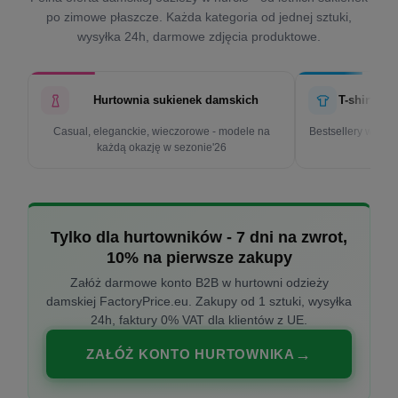
po zimowe płaszcze. Każda kategoria od jednej sztuki,
wysyłka 24h, darmowe zdjęcia produktowe.
Hurtownia sukienek damskich
T-shirty d
Casual, eleganckie, wieczorowe - modele na
Bestsellery w cen
każdą okazję w sezonie'26
k
Tylko dla hurtowników - 7 dni na zwrot,
10% na pierwsze zakupy
Załóż darmowe konto B2B w hurtowni odzieży
damskiej FactoryPrice.eu. Zakupy od 1 sztuki, wysyłka
24h, faktury 0% VAT dla klientów z UE.
ZAŁÓŻ KONTO HURTOWNIKA