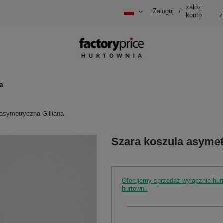
załóż
Zaloguj
/
konto
z
a
asymetryczna Gilliana
Szara koszula asymet
Oferujemy sprzedaż wyłącznie hu
hurtowni.