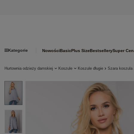
Kategorie
Nowości
Basic
Plus Size
Bestsellery
Super Cen
Hurtownia odzieży damskiej
Koszule
Koszule długie
Szara koszula 