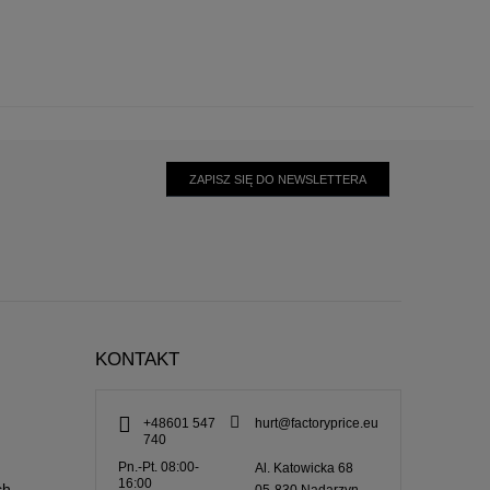
ZAPISZ SIĘ DO NEWSLETTERA
KONTAKT
+48601 547
hurt@factoryprice.eu
740
Pn.-Pt. 08:00-
Al. Katowicka 68
16:00
ch –