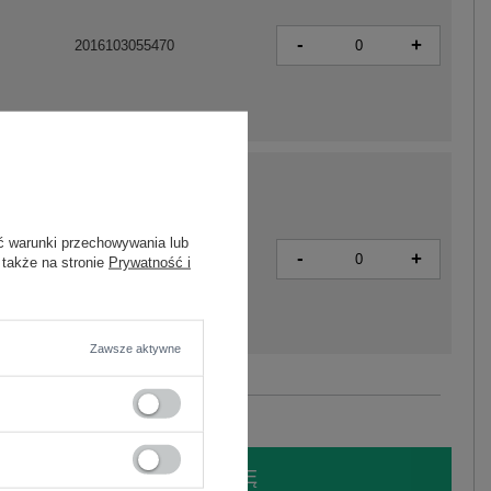
-
+
2016103055470
ć warunki przechowywania lub
-
+
2016103055487
 także na stronie
Prywatność i
Zawsze aktywne
Zobacz wszystkie kolory (+1)
LOGUJ SIĘ I ZOBACZ CENĘ