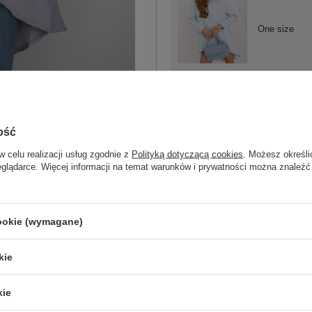
One size
jasny niebieski
ość
w celu realizacji usług zgodnie z
Polityką dotyczącą cookies
. Możesz określi
One size
eglądarce. Więcej informacji na temat warunków i prywatności można znaleźć
czarny
cookie (wymagane)
kie
kie
ZA