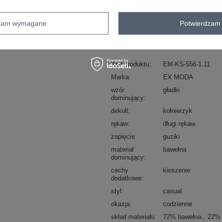
Masz pytanie? Chętnie pomożem
dzam wymagane
Potwierdzam 
Zadzwoń
+48 601 547 740
Kod produktu
EM-KS-556-1.11
Marka
EX MODA
wzór
gładki
dominujący
dekolt
kołnierzyk
rękaw
długi rękaw
zapięcie
guziki
materiał
bawełna
dominujący
cechy
kieszenie
dodatkowe
styl
casual
okazja
codzienne
skład materiału
72% bawełna
22% 