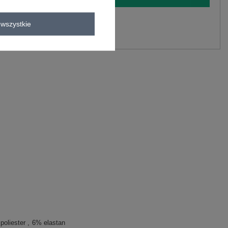
y.
wszystkie
Zadaj pytanie
poliester
6% elastan