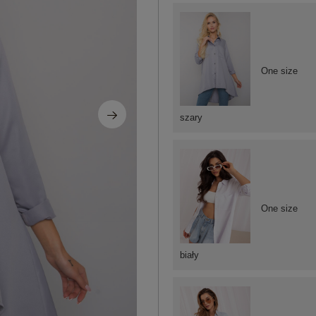
One size
szary
One size
biały