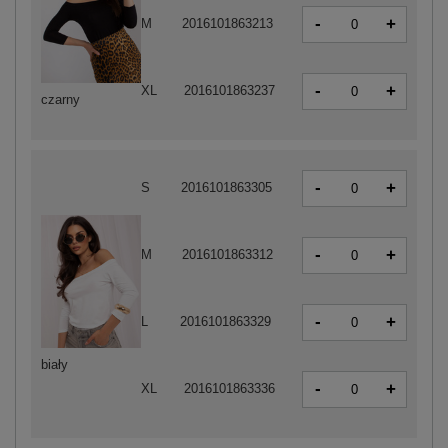
-
+
M
2016101863213
-
+
XL
2016101863237
czarny
-
+
S
2016101863305
-
+
M
2016101863312
-
+
L
2016101863329
biały
-
+
XL
2016101863336