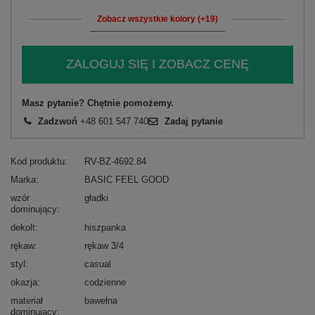
Zobacz wszystkie kolory (+19)
ZALOGUJ SIĘ I ZOBACZ CENĘ
Masz pytanie? Chętnie pomożemy.
Zadzwoń
+48 601 547 740
Zadaj pytanie
Kod produktu
RV-BZ-4692.84
Marka
BASIC FEEL GOOD
wzór
gładki
dominujący
dekolt
hiszpanka
rękaw
rękaw 3/4
styl
casual
okazja
codzienne
materiał
bawełna
dominujący