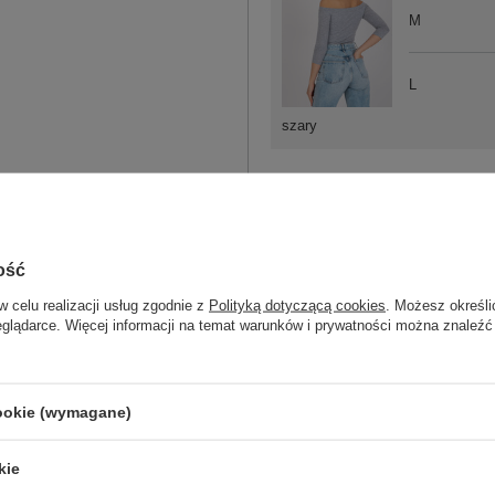
M
L
szary
ość
ZA
w celu realizacji usług zgodnie z
Polityką dotyczącą cookies
. Możesz określi
eglądarce. Więcej informacji na temat warunków i prywatności można znaleźć
Masz pytanie? Chętnie pomożem
Zadzwoń
+48 601 547 740
cookie (wymagane)
skład materiału : 90% bawełna , 10% 
sposób prania : pranie w pralce w 30°
kie
Kod produktu
RV-BZ-4692.29