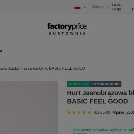
załóż
Zaloguj
/
konto
z
a
zowa bluzka hiszpanka Blink BASIC FEEL GOOD
BESTSELLER
COTTON COMFORT
Hurt Jasnobrązowa bl
BASIC FEEL GOOD
4.97/5.00
Opinie (253)
Oferujemy sprzedaż wyłącznie hu