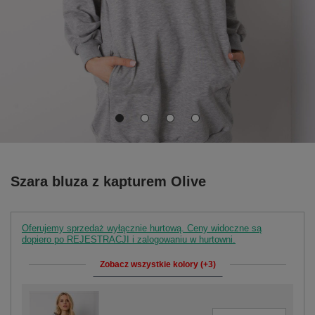
Szara bluza z kapturem Olive
Oferujemy sprzedaż wyłącznie hurtową. Ceny widoczne są
dopiero po REJESTRACJI i zalogowaniu w hurtowni.
Zobacz wszystkie kolory (+3)