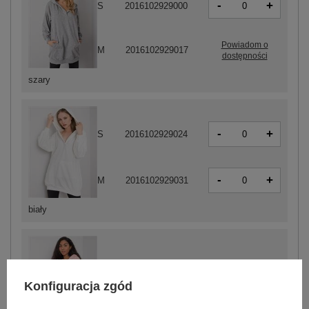
-
+
S
2016102929000
Powiadom o
M
2016102929017
dostępności
szary
-
+
S
2016102929024
-
+
M
2016102929031
biały
Konfiguracja zgód
-
+
S
2016102929123