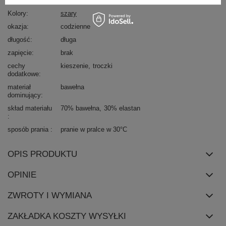
styl
casual
Kolory
szary
okazja
codzienne
długość
długa
zapięcie
brak
cechy
kieszenie
troczki
dodatkowe
materiał
bawełna
dominujący
skład materiału
70% bawełna
30% elastan
sposób prania
pranie w pralce w 30°C
OPIS PRODUKTU
OPINIE
ZWROTY I WYMIANA
ZAKŁADKA KOSZTY WYSYŁKI