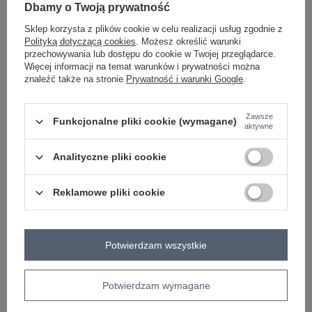
Dbamy o Twoją prywatność
Sklep korzysta z plików cookie w celu realizacji usług zgodnie z
różowy
Polityką dotyczącą cookies
. Możesz określić warunki
przechowywania lub dostępu do cookie w Twojej przeglądarce.
Więcej informacji na temat warunków i prywatności można
Zobacz wszystkie kolory (+3)
znaleźć także na stronie
Prywatność i warunki Google
.
ZALOGUJ SIĘ I ZOBACZ CENĘ
Zawsze
Funkcjonalne pliki cookie (wymagane)
aktywne
Masz pytanie? Chętnie pomożemy.
Analityczne pliki cookie
Zadzwoń
+48 601 547 740
Zadaj pytanie
Reklamowe pliki cookie
Kod produktu
EM-BL-ES-21-528.12X
Marka
EX MODA
Potwierdzam wszystkie
wzór
gładki
dominujący
dekolt
serek / dekolt V
kaptur
Potwierdzam wymagane
rękaw
długi rękaw