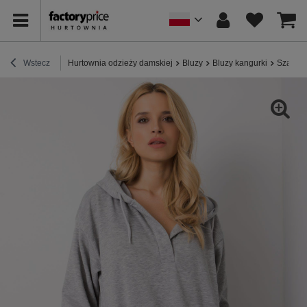
Wstecz
Hurtownia odzieży damskiej
Bluzy
Bluzy kangurki
Szara b