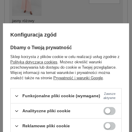
jasny różowy
Konfiguracja zgód
Dbamy o Twoją prywatność
-
+
One size
5906694100734
Sklep korzysta z plików cookie w celu realizacji usług zgodnie z
Polityką dotyczącą cookies
. Możesz określić warunki
przechowywania lub dostępu do cookie w Twojej przeglądarce.
Więcej informacji na temat warunków i prywatności można
różowy
znaleźć także na stronie
Prywatność i warunki Google
.
Zobacz wszystkie kolory (+3)
Zawsze
Funkcjonalne pliki cookie (wymagane)
aktywne
Analityczne pliki cookie
ZALOGUJ SIĘ I ZOBACZ CENĘ
Reklamowe pliki cookie
Masz pytanie? Chętnie pomożemy.