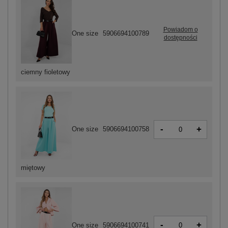
Powiadom o
One size
5906694100789
dostępności
ciemny fioletowy
-
+
One size
5906694100758
miętowy
-
+
One size
5906694100741