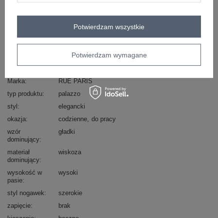
Zadzwoń
+48 601 547 740
Zadaj pytanie
Potwierdzam wszystkie
skład materiału : 50% poliester, 45% wiskoza, 5%
elastan
sposób prania : pranie w pralce w 30°C
Potwierdzam wymagane
Kod produktu
IT-SP-17872.29
Marka
RUE PARIS
typ produktu
palazzo
styl
elegancki
okazja
codzienne
do pracy
wzór
gładki
dominujący
materiał
wiskoza
dominujący
wysokość w
wysoki
pasie
styl nogawek
szerokie
zapięcie
brak