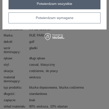
Potwierdzam wszystkie
Masz pytanie? Chętnie pomożemy.
Zadzwoń
+48 601 547 740
Zadaj pytanie
Potwierdzam wymagane
Kod produktu
RV-BZ-5210.19
Marka
RUE PARIS
dekolt
golf
wzór
gładki
dominujący
rękaw
długi rękaw
styl
casual
klasyczny
okazja
codzienne
do pracy
materiał
wiskoza
dominujący
typ produktu
bluzka dopasowana
bluzka codzienna
długość
standardowa
zapięcie
brak
skład materiału
90% wiskoza
10% elastan