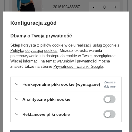
-
+
L
2016102483687
morski
Konfiguracja zgód
-
+
XL
2016102483694
Dbamy o Twoją prywatność
Sklep korzysta z plików cookie w celu realizacji usług zgodnie z
Polityką dotyczącą cookies
. Możesz określić warunki
przechowywania lub dostępu do cookie w Twojej przeglądarce.
Więcej informacji na temat warunków i prywatności można
znaleźć także na stronie
Prywatność i warunki Google
.
-
+
XL
2016103025794
Zawsze
Funkcjonalne pliki cookie (wymagane)
aktywne
biały
Analityczne pliki cookie
Zobacz wszystkie kolory (+6)
Reklamowe pliki cookie
ZALOGUJ SIĘ I ZOBACZ CENĘ