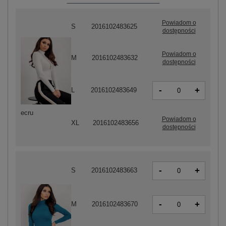
Powiadom o
S
2016102483625
dostępności
Powiadom o
M
2016102483632
dostępności
-
+
L
2016102483649
ecru
Powiadom o
XL
2016102483656
dostępności
-
+
S
2016102483663
-
+
M
2016102483670