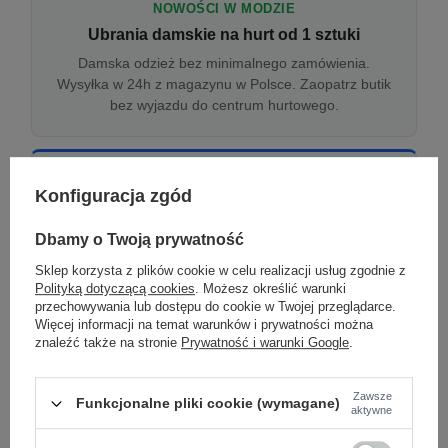
NOWOŚCI W MODZIE
Ubrania damskie na hurt od 1 sztuki
Damska odzież bez minimalnego zamówienia.
Wysyłka w 24h z magazynu w Polsce. Zaopatrz butik
bez wyjazdu do centrum hurtowego.
ONLINE
Konfiguracja zgód
Odzież damska hurtowo online
Internetowa hurtownia damska z plikiem XML/CSV.
Dbamy o Twoją prywatność
Integracja z WooCommerce, Shopify, BaseLinker.
Sklep korzysta z plików cookie w celu realizacji usług zgodnie z
Aktualizacja stanów co godzinę.
Polityką dotyczącą cookies
. Możesz określić warunki
przechowywania lub dostępu do cookie w Twojej przeglądarce.
Więcej informacji na temat warunków i prywatności można
znaleźć także na stronie
Prywatność i warunki Google
.
DROPSHIPPING
Damskie ubrania w dropshippingu
Zawsze
Funkcjonalne pliki cookie (wymagane)
Hurt odzieży damskiej z wysyłką na etykiecie Twojego
aktywne
sklepu w całej UE. Zero magazynu, zero
zamrożonego kapitału.