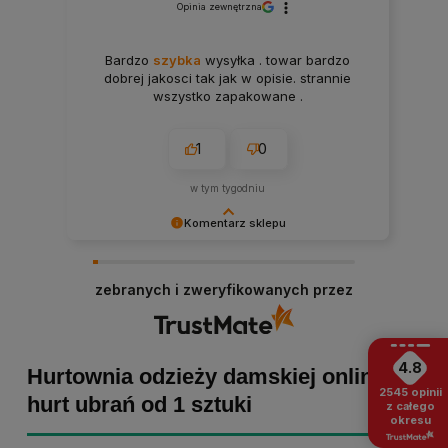
Opinia zewnętrzna
Bardzo
szybka
wysyłka . towar bardzo
dobrej jakosci tak jak w opisie. strannie
wszystko zapakowane .
1
0
w tym tygodniu
Komentarz sklepu
Paulina Grabarczyk dziękujemy za poświęcony
czas i dodaną opinię! Takie słowa dodają nam
zebranych i zweryfikowanych przez
skrzydeł, dlatego tym bardziej cieszymy się, że
zakup przebiegł pomyślnie. Obiecujemy
utrzymać dobrą passę - zapraszamy ponownie! :)
4.8
Hurtownia odzieży damskiej online -
2545
opinii
hurt ubrań od 1 sztuki
z całego
okresu