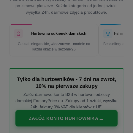
po zimowe płaszcze. Każda kategoria od jednej sztuki,
wysyłka 24h, darmowe zdjęcia produktowe.
Hurtownia sukienek damskich
T-shirty d
Casual, eleganckie, wieczorowe - modele na
Bestsellery w cen
każdą okazję w sezonie'26
k
Tylko dla hurtowników - 7 dni na zwrot,
10% na pierwsze zakupy
Załóż darmowe konto B2B w hurtowni odzieży
damskiej FactoryPrice.eu. Zakupy od 1 sztuki, wysyłka
24h, faktury 0% VAT dla klientów z UE.
ZAŁÓŻ KONTO HURTOWNIKA