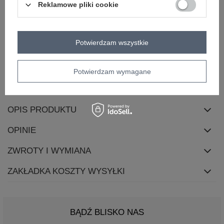
Reklamowe pliki cookie
długość
mini
dekolt
okrągły
rękaw
krótki rękaw
Potwierdzam wszystkie
styl
casual
okazja
do pracy
codzienne
Potwierdzam wymagane
skład materiału
95% poliester
5% elastan
OPIS PRODUKTU
OPINIE
ZWROTY I WYMIANA
ZAKŁADKA KOSZTY WYSYŁKI
BĄDŹ BLISKO NAS