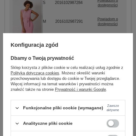
Powiadom o
S
2016102987284
dostępności
Powiadom o
M
2016102987291
dostępności
-
+
L
2016102987307
Konfiguracja zgód
różowy
Dbamy o Twoją prywatność
Sklep korzysta z plików cookie w celu realizacji usług zgodnie z
ZALOGUJ SIĘ I ZOBACZ CENĘ
Polityką dotyczącą cookies
. Możesz określić warunki
przechowywania lub dostępu do cookie w Twojej przeglądarce.
Więcej informacji na temat warunków i prywatności można
znaleźć także na stronie
Prywatność i warunki Google
.
Masz pytanie? Chętnie pomożemy.
Zadzwoń
+48 601 547 740
Zadaj pytanie
Zawsze
Funkcjonalne pliki cookie (wymagane)
aktywne
Kod produktu
RO-SK-2507.99
Marka
RUE PARIS
Analityczne pliki cookie
wzór
gładki
dominujący