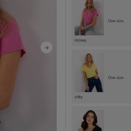
One size
różowy
One size
żółty