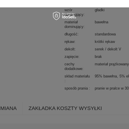
okazja
codzienne
do pracy
wzór
gładki
dominujący
materiał
bawełna
dominujący
długość
standardowa
rękaw
krótki rękaw
dekolt
serek / dekolt V
zapięcie
brak
cechy
materiał prążkowan
dodatkowe
skład materiału
95% bawełna
5% el
sposób prania
pranie w pralce w 3
YMIANA
ZAKŁADKA KOSZTY WYSYŁKI