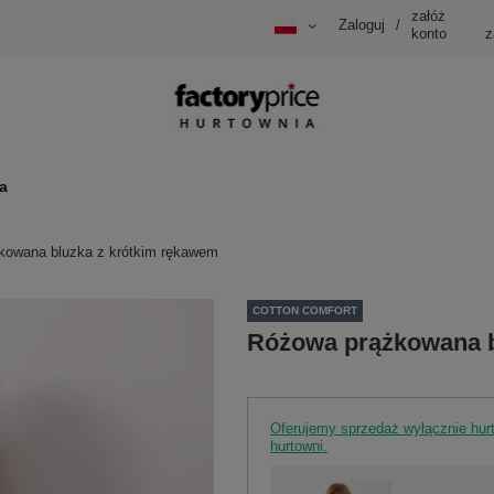
załóż
Zaloguj
/
konto
z
a
kowana bluzka z krótkim rękawem
COTTON COMFORT
Różowa prążkowana b
Oferujemy sprzedaż wyłącznie hu
hurtowni.