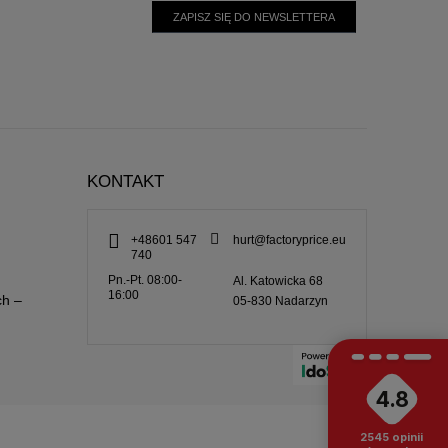
ZAPISZ SIĘ DO NEWSLETTERA
KONTAKT
+48601 547
hurt@factoryprice.eu
740
Pn.-Pt. 08:00-
Al. Katowicka 68
16:00
ch –
05-830
Nadarzyn
4.8
2545
opinii