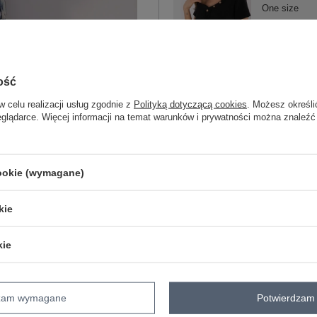
One size
czarny
ość
w celu realizacji usług zgodnie z
Polityką dotyczącą cookies
. Możesz określi
ZA
eglądarce. Więcej informacji na temat warunków i prywatności można znaleźć
Masz pytanie? Chętnie pomożem
Zadzwoń
+48 601 547 740
cookie (wymagane)
skład materiału : 95% bawełna, 5% el
kie
sposób prania : pranie w pralce w 30°
kie
Kod produktu
DHJ-BZ-25168.00
Marka
ITALY MODA
typ produktu
bluzka codzienna
b
dzam wymagane
Potwierdzam 
styl
casual