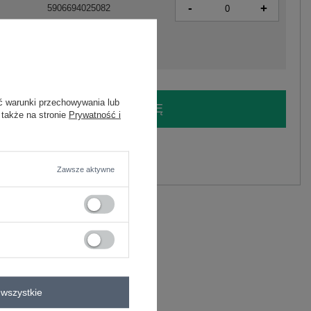
-
+
5906694025082
ć warunki przechowywania lub
LOGUJ SIĘ I ZOBACZ CENĘ
 także na stronie
Prywatność i
y.
Zadaj pytanie
Zawsze aktywne
astan
C
luzka dopasowana
wszystkie