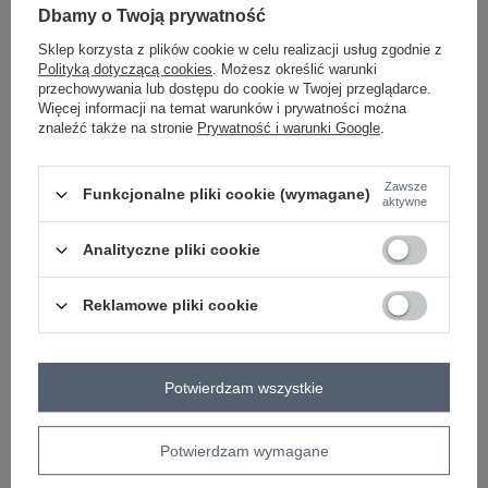
-
+
One size
5906694108570
Dbamy o Twoją prywatność
Sklep korzysta z plików cookie w celu realizacji usług zgodnie z
Polityką dotyczącą cookies
. Możesz określić warunki
przechowywania lub dostępu do cookie w Twojej przeglądarce.
beżowy
Więcej informacji na temat warunków i prywatności można
znaleźć także na stronie
Prywatność i warunki Google
.
ZALOGUJ SIĘ I ZOBACZ CENĘ
Zawsze
Funkcjonalne pliki cookie (wymagane)
aktywne
Masz pytanie? Chętnie pomożemy.
Analityczne pliki cookie
Zadzwoń
+48 601 547 740
Zadaj pytanie
Reklamowe pliki cookie
skład materiału : 90% lyocell, 10% elastan
sposób prania : pranie w pralce w 30°C
Kod produktu
IT-BZ-26018.65
Potwierdzam wszystkie
Marka
ITALY MODA
typ produktu
bluzka elegancka
Potwierdzam wymagane
styl
elegancki