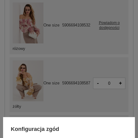
Powiadom o
One size
5906694108532
dostępności
różowy
-
+
One size
5906694108587
żółty
Konfiguracja zgód