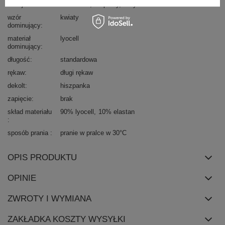
okazja
codzienne
do pracy
wizytowe
wzór
kwiaty
dominujący
materiał
lyocell
dominujący
długość
standardowa
rękaw
długi rękaw
dekolt
hiszpanka
zapięcie
brak
skład materiału
90% lyocell
10% elastan
sposób prania
pranie w pralce w 30°C
OPIS PRODUKTU
OPINIE
ZWROTY I WYMIANA
ZAKŁADKA KOSZTY WYSYŁKI