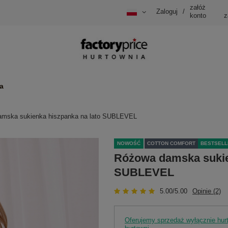
załóż
Zaloguj
/
konto
z
a
mska sukienka hiszpanka na lato SUBLEVEL
NOWOŚĆ
COTTON COMFORT
BESTSELL
Różowa damska sukie
SUBLEVEL
5.00/5.00
Opinie (2)
Oferujemy sprzedaż wyłącznie hu