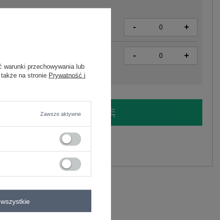
-
+
4063813478523
-
+
4063813478530
ć warunki przechowywania lub
 także na stronie
Prywatność i
LOGUJ SIĘ I ZOBACZ CENĘ
Zawsze aktywne
y.
Zadaj pytanie
wszystkie