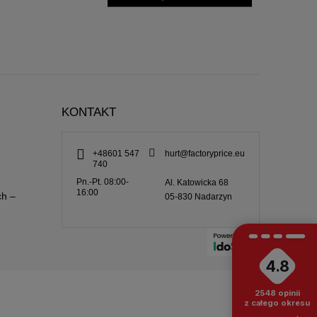
KONTAKT
+48601 547
hurt@factoryprice.eu
740
Pn.-Pt. 08:00-
Al. Katowicka 68
16:00
ch –
05-830
Nadarzyn
4.8
2548
opinii
z całego okresu