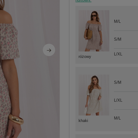
hurtowni.
M/L
S/M
L/XL
różowy
S/M
L/XL
M/L
khaki