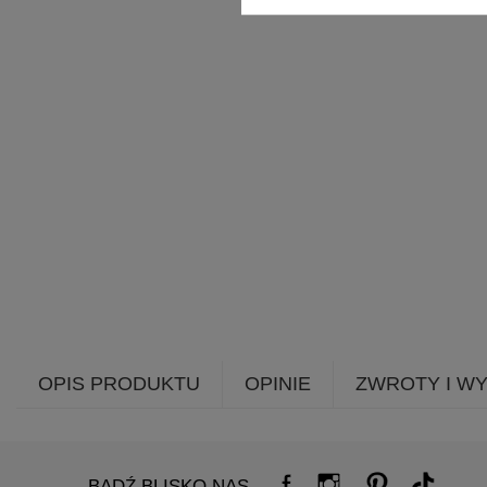
OPIS PRODUKTU
OPINIE
ZWROTY I W
BĄDŹ BLISKO NAS