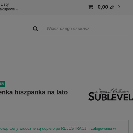
Listy
0,00 zł
akupowe
ER
nka hiszpanka na lato
rtową. Ceny widoczne są dopiero po REJESTRACJI i zalogowaniu w