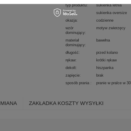
typ produktu
sukienka letnia
fason
sukienka oversize
okazja
codzienne
wzór
motyw zwierzęcy
dominujący
materiał
bawełna
dominujący
długość
przed kolano
rękaw
krótki rękaw
dekolt
hiszpanka
zapięcie
brak
sposób prania
pranie w pralce w 3
YMIANA
ZAKŁADKA KOSZTY WYSYŁKI