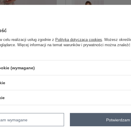
S/M
ość
M/L
w celu realizacji usług zgodnie z
Polityką dotyczącą cookies
. Możesz określi
szary
eglądarce. Więcej informacji na temat warunków i prywatności można znaleźć
ZA
cookie (wymagane)
kie
Masz pytanie? Chętnie pomożem
Zadzwoń
+48 601 547 740
kie
Kod produktu
D70033M30145A
Marka
SUBLEVEL
dzam wymagane
Potwierdzam 
skład materiału
100% bawełna