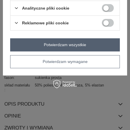
dominujący
Analityczne pliki cookie
dekolt
serek / dekolt V
rękaw
długi rękaw
Reklamowe pliki cookie
długość
mini
styl
casual
okazja
codzienne
do pracy
Potwierdzam wszystkie
materiał
poliester
dominujący
zapięcie
brak
Potwierdzam wymagane
cechy
z podszewką
falbana
dodatkowe
fason
sukienka prosta
skład materiału
50% poliester
45% wiskoza
5% elastan
OPIS PRODUKTU
OPINIE
ZWROTY I WYMIANA