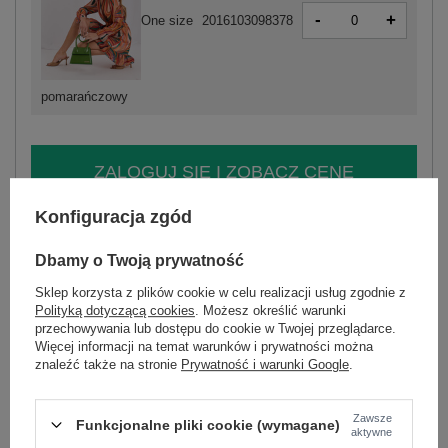
-
+
One size
2016103098378
pomarańczowy
ZALOGUJ SIĘ I ZOBACZ CENĘ
Konfiguracja zgód
Masz pytanie? Chętnie pomożemy.
Zadzwoń
+48 601 547 740
Zadaj pytanie
Dbamy o Twoją prywatność
Sklep korzysta z plików cookie w celu realizacji usług zgodnie z
skład materiału : 50% poliester, 45% wiskoza, 5%
Polityką dotyczącą cookies
. Możesz określić warunki
elastan
przechowywania lub dostępu do cookie w Twojej przeglądarce.
sposób prania : pranie w pralce w 30°C
Więcej informacji na temat warunków i prywatności można
znaleźć także na stronie
Prywatność i warunki Google
.
Kod produktu
DHJ-SK-12220-4.21
Marka
ITALY MODA
Zawsze
Funkcjonalne pliki cookie (wymagane)
aktywne
wzór
nadruk