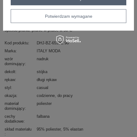
Zadzwoń
+48 601 547 740
Zadaj pytanie
Potwierdzam wymagane
Pomarańczowa damska bluzka na co dzień Lina
skład materiału: 95% poliester, 5% elastan
sposób prania: pranie w pralce w 30°C
Kod produktu
DHJ-BZ-6533C.90
Marka
ITALY MODA
wzór
nadruk
dominujący
dekolt
stójka
rękaw
długi rękaw
styl
casual
okazja
codzienne
do pracy
materiał
poliester
dominujący
cechy
falbana
dodatkowe
skład materiału
95% poliester
5% elastan