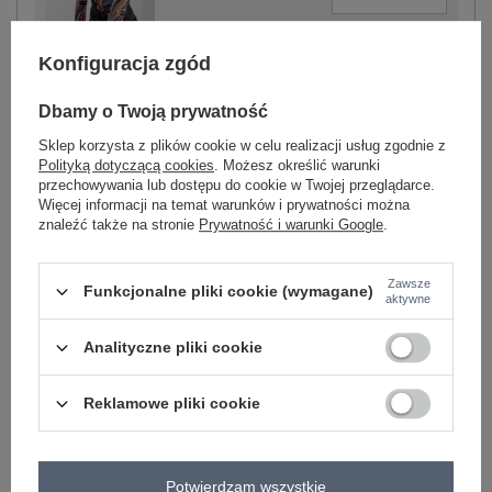
Konfiguracja zgód
czarno-beżowy
Dbamy o Twoją prywatność
Sklep korzysta z plików cookie w celu realizacji usług zgodnie z
Polityką dotyczącą cookies
. Możesz określić warunki
przechowywania lub dostępu do cookie w Twojej przeglądarce.
-
+
One size
2016103134977
Więcej informacji na temat warunków i prywatności można
znaleźć także na stronie
Prywatność i warunki Google
.
ciemny żółty
Zawsze
Funkcjonalne pliki cookie (wymagane)
aktywne
Zobacz wszystkie kolory (+1)
Analityczne pliki cookie
Reklamowe pliki cookie
ZALOGUJ SIĘ I ZOBACZ CENĘ
Masz pytanie? Chętnie pomożemy.
Potwierdzam wszystkie