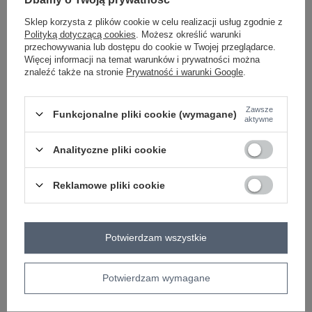
Sklep korzysta z plików cookie w celu realizacji usług zgodnie z
Polityką dotyczącą cookies
. Możesz określić warunki
-
+
S
2016103158133
przechowywania lub dostępu do cookie w Twojej przeglądarce.
Więcej informacji na temat warunków i prywatności można
znaleźć także na stronie
Prywatność i warunki Google
.
-
+
M
2016103158140
Zawsze
Funkcjonalne pliki cookie (wymagane)
fuksjowy
aktywne
Analityczne pliki cookie
Zobacz wszystkie kolory (+1)
Reklamowe pliki cookie
ZALOGUJ SIĘ I ZOBACZ CENĘ
Potwierdzam wszystkie
Masz pytanie? Chętnie pomożemy.
Zadzwoń
+48 601 547 740
Zadaj pytanie
Potwierdzam wymagane
Kod produktu
WN-SD-1702.21