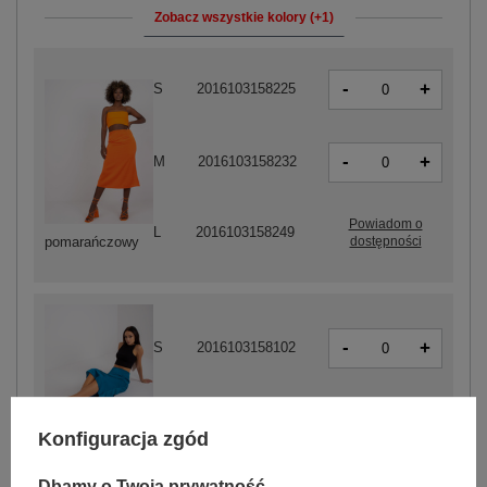
Zobacz wszystkie kolory (+1)
-
+
S
2016103158225
-
+
M
2016103158232
Powiadom o
L
2016103158249
dostępności
pomarańczowy
-
+
S
2016103158102
-
+
M
2016103158119
Konfiguracja zgód
morski
Dbamy o Twoją prywatność