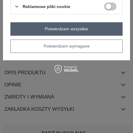
okazja
codzienne
do pracy
Reklamowe pliki cookie
materiał
poliester
dominujący
długość
midi
Potwierdzam wszystkie
rękaw
długi rękaw
dekolt
kopertowy
zapięcie
brak
Potwierdzam wymagane
skład materiału
95% poliester
5% elastan
OPIS PRODUKTU
OPINIE
ZWROTY I WYMIANA
ZAKŁADKA KOSZTY WYSYŁKI