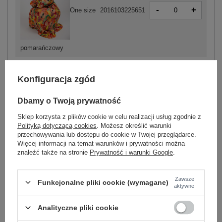
-
+
One size
2016103225651
pomarańczowy
Konfiguracja zgód
ZALOGUJ SIĘ I ZOBACZ CENĘ
Dbamy o Twoją prywatność
Masz pytanie? Chętnie pomożemy.
Sklep korzysta z plików cookie w celu realizacji usług zgodnie z
Zadzwoń
+48 601 547 740
Zadaj pytanie
Polityką dotyczącą cookies
. Możesz określić warunki
przechowywania lub dostępu do cookie w Twojej przeglądarce.
Więcej informacji na temat warunków i prywatności można
znaleźć także na stronie
Prywatność i warunki Google
.
Kod produktu
DHJ-SK-15163.84
Marka
ITALY MODA
wzór
nadruk
Zawsze
Funkcjonalne pliki cookie (wymagane)
aktywne
dominujący
typ produktu
sukienka codzienna
sukienka plisowana
Analityczne pliki cookie
fason
sukienka prosta