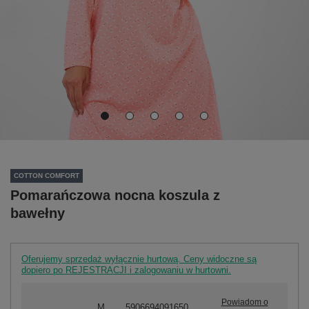
COTTON COMFORT
Pomarańczowa nocna koszula z
bawełny
Oferujemy sprzedaż wyłącznie hurtową. Ceny widoczne są
dopiero po REJESTRACJI i zalogowaniu w hurtowni.
Powiadom o
M
5906694091650