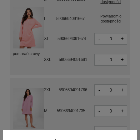
dostępności
Powiadom o
L
5906694091667
dostępności
-
+
XL
5906694091674
pomarańczowy
-
+
2XL
5906694091681
-
+
2XL
5906694091766
-
+
M
5906694091735
-
+
XL
5906694091759
ciemny różowy