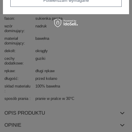
Potwierdzam wymagane
Kod produktu
DU-KN-FP-105.36
Marka
FOREVER PINK
fason
sukienka prosta
wzór
nadruk
dominujący
materiał
bawełna
dominujący
dekolt
okrągły
cechy
guziki
dodatkowe
rękaw
długi rękaw
długość
przed kolano
skład materiału
100% bawełna
sposób prania
pranie w pralce w 30°C
OPIS PRODUKTU
OPINIE