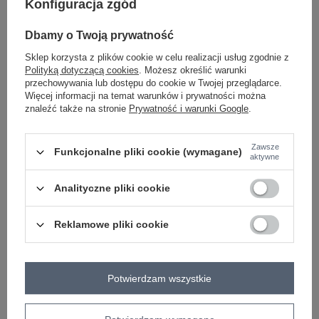
Konfiguracja zgód
Dbamy o Twoją prywatność
Sklep korzysta z plików cookie w celu realizacji usług zgodnie z
Polityką dotyczącą cookies
. Możesz określić warunki
-
+
2XL
5906694091728
przechowywania lub dostępu do cookie w Twojej przeglądarce.
Więcej informacji na temat warunków i prywatności można
znaleźć także na stronie
Prywatność i warunki Google
.
miętowy
Zawsze
Funkcjonalne pliki cookie (wymagane)
aktywne
Analityczne pliki cookie
ZALOGUJ SIĘ I ZOBACZ CENĘ
Reklamowe pliki cookie
Masz pytanie? Chętnie pomożemy.
Zadzwoń
+48 601 547 740
Zadaj pytanie
Potwierdzam wszystkie
skład materiału : 100% bawełna
sposób prania : pranie w pralce w 30°C