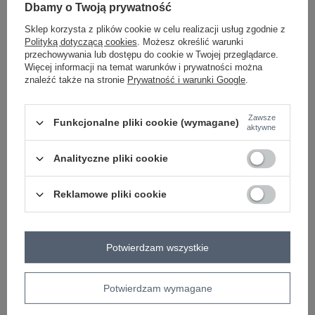
-
+
Dbamy o Twoją prywatność
L/XL
2016103137510
Sklep korzysta z plików cookie w celu realizacji usług zgodnie z
Polityką dotyczącą cookies
. Możesz określić warunki
przechowywania lub dostępu do cookie w Twojej przeglądarce.
beżowy
Więcej informacji na temat warunków i prywatności można
znaleźć także na stronie
Prywatność i warunki Google
.
Zobacz wszystkie kolory (+1)
Zawsze
Funkcjonalne pliki cookie (wymagane)
aktywne
ZALOGUJ SIĘ I ZOBACZ CENĘ
Analityczne pliki cookie
Masz pytanie? Chętnie pomożemy.
Reklamowe pliki cookie
Zadzwoń
+48 601 547 740
Zadaj pytanie
Kod produktu
EM-BL-711.05
Potwierdzam wszystkie
Marka
EX MODA
wzór
gładki
Potwierdzam wymagane
dominujący
dekolt
okrągły