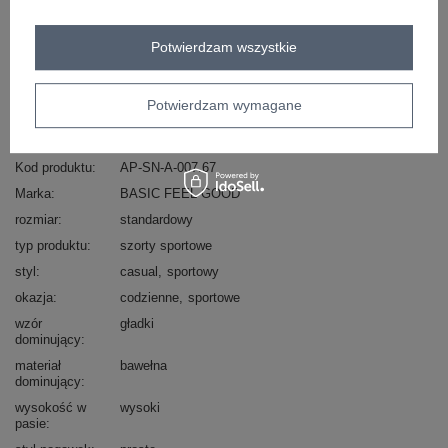
ZALOGUJ SIĘ I ZOBACZ CENĘ
Potwierdzam wszystkie
Masz pytanie? Chętnie pomożemy.
Potwierdzam wymagane
Zadzwoń
+48 601 547 740
Zadaj pytanie
Kod produktu
AP-SN-A-007.67
Marka
BASIC FEEL GOOD
rozmiar
standardowy
typ produktu
szorty sportowe
styl
casual
sportowy
okazja
codzienne
sportowe
wzór
gładki
dominujący
materiał
bawełna
dominujący
wysokość w
wysoki
pasie