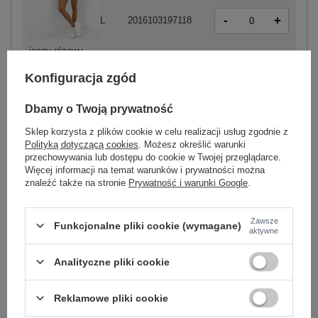
-
+
L
2016103197118
jasny różowy
-
+
XL
2016103197125
Konfiguracja zgód
Dbamy o Twoją prywatność
Sklep korzysta z plików cookie w celu realizacji usług zgodnie z
-
+
S
2016103197170
Polityką dotyczącą cookies
. Możesz określić warunki
przechowywania lub dostępu do cookie w Twojej przeglądarce.
Więcej informacji na temat warunków i prywatności można
znaleźć także na stronie
Prywatność i warunki Google
.
-
+
L
2016103197194
Zawsze
Funkcjonalne pliki cookie (wymagane)
-
+
aktywne
XL
2016103197200
ciemny różowy
Analityczne pliki cookie
Zobacz wszystkie kolory (+2)
Reklamowe pliki cookie