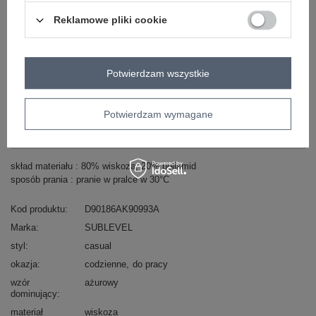
+
Reklamowe pliki cookie
ZALOGUJ SIĘ I ZOBACZ CENĘ
Potwierdzam wszystkie
Masz pytanie? Chętnie pomożemy.
Potwierdzam wymagane
Zadzwoń
+48 601 547 740
Zadaj pytanie
skład materiału : 80% wiskoza, 20% poliamid
sposób prania : pranie w pralce w 30°C
Kod produktu
D90186AK90993A
Marka
SUBLEVEL
styl
casual
okazja
codzienne
do pracy
wzór
ażurowy
dominujący
materiał
wiskoza