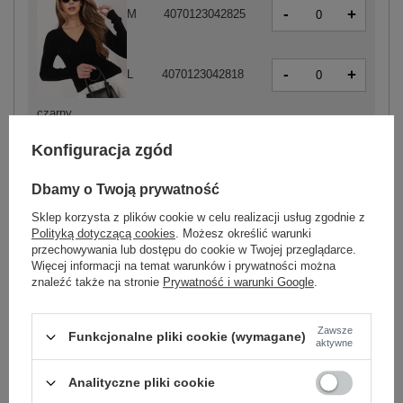
-
+
M
4070123042825
-
+
L
4070123042818
czarny
-
+
XL
4070123042849
Konfiguracja zgód
Dbamy o Twoją prywatność
Sklep korzysta z plików cookie w celu realizacji usług zgodnie z
-
+
XS
4070123042757
Polityką dotyczącą cookies
. Możesz określić warunki
przechowywania lub dostępu do cookie w Twojej przeglądarce.
Więcej informacji na temat warunków i prywatności można
-
+
znaleźć także na stronie
Prywatność i warunki Google
.
S
4070123042733
Zawsze
Funkcjonalne pliki cookie (wymagane)
-
+
L
4070123042719
aktywne
biały
Analityczne pliki cookie
-
XL
4070123042740