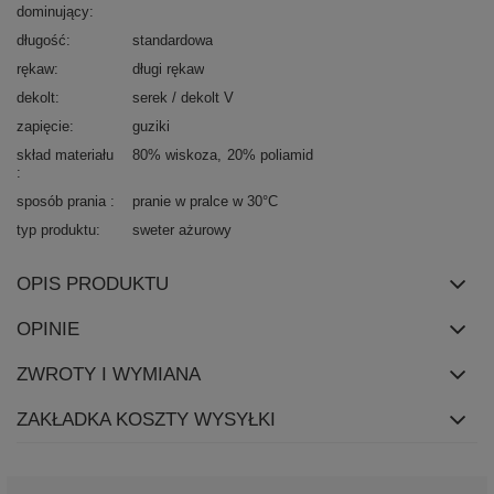
dominujący
długość
standardowa
rękaw
długi rękaw
dekolt
serek / dekolt V
zapięcie
guziki
skład materiału
80% wiskoza
20% poliamid
sposób prania
pranie w pralce w 30°C
typ produktu
sweter ażurowy
OPIS PRODUKTU
OPINIE
ZWROTY I WYMIANA
ZAKŁADKA KOSZTY WYSYŁKI