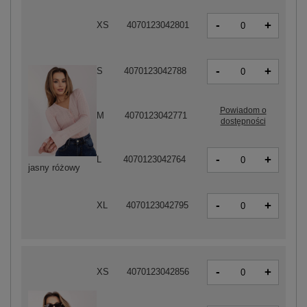
-
+
XS
4070123042801
-
+
S
4070123042788
Powiadom o
M
4070123042771
dostępności
-
+
L
4070123042764
jasny różowy
-
+
XL
4070123042795
-
+
XS
4070123042856