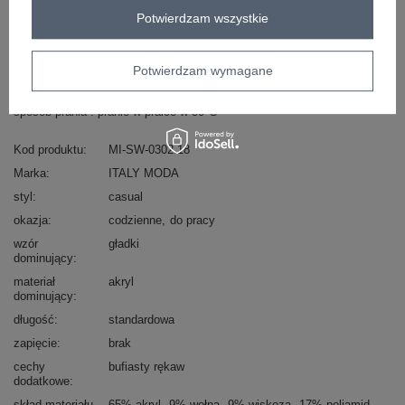
Masz pytanie? Chętnie pomożemy.
Potwierdzam wszystkie
Zadzwoń
+48 601 547 740
Zadaj pytanie
Potwierdzam wymagane
skład materiału : 65% akryl, 9% wełna, 9% wiskoza,
17% poliamid
sposób prania : pranie w pralce w 30°C
Kod produktu
MI-SW-0302.18
Marka
ITALY MODA
styl
casual
okazja
codzienne
do pracy
wzór
gładki
dominujący
materiał
akryl
dominujący
długość
standardowa
zapięcie
brak
cechy
bufiasty rękaw
dodatkowe
skład materiału
65% akryl
9% wełna
9% wiskoza
17% poliamid