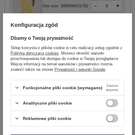
-
+
One size
5906694101762
Konfiguracja zgód
jasny żółty
Dbamy o Twoją prywatność
Sklep korzysta z plików cookie w celu realizacji usług zgodnie z
Polityką dotyczącą cookies
. Możesz określić warunki
przechowywania lub dostępu do cookie w Twojej przeglądarce.
-
+
One size
5906694101786
Więcej informacji na temat warunków i prywatności można
znaleźć także na stronie
Prywatność i warunki Google
.
różowy
Zawsze
Funkcjonalne pliki cookie (wymagane)
aktywne
Zobacz wszystkie kolory (+1)
Analityczne pliki cookie
Reklamowe pliki cookie
ZALOGUJ SIĘ I ZOBACZ CENĘ