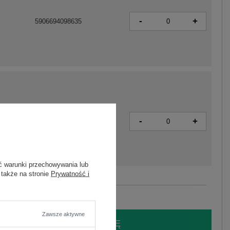
-
+
5906694098635
-
+
5906694098642
ć warunki przechowywania lub
 także na stronie
Prywatność i
Zobacz wszystkie kolory (+3)
Zawsze aktywne
LOGUJ SIĘ I ZOBACZ CENĘ