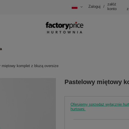
załóż
Zaloguj
/
konto
z
a
 miętowy komplet z bluzą oversize
Pastelowy miętowy ko
Oferujemy sprzedaż wyłącznie hu
hurtowni.