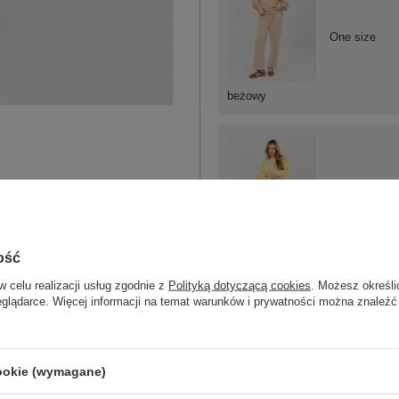
One size
beżowy
One size
ość
jasny żółty
w celu realizacji usług zgodnie z
Polityką dotyczącą cookies
. Możesz określi
eglądarce. Więcej informacji na temat warunków i prywatności można znaleźć
cookie (wymagane)
ZA