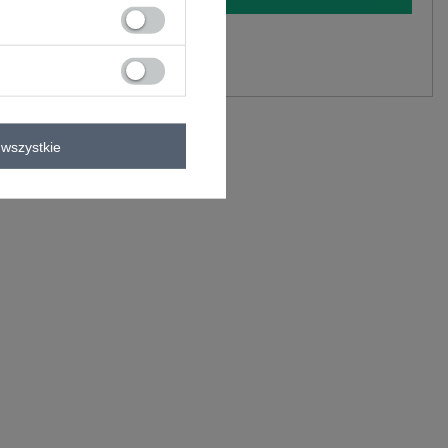
y.
Zadaj pytanie
lastan
C
wszystkie