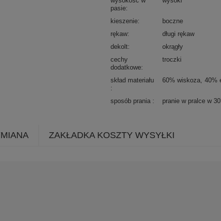
wysokość w
wysoki
pasie
kieszenie
boczne
rękaw
długi rękaw
dekolt
okrągły
cechy
troczki
dodatkowe
skład materiału
60% wiskoza
40% e
sposób prania
pranie w pralce w 3
YMIANA
ZAKŁADKA KOSZTY WYSYŁKI