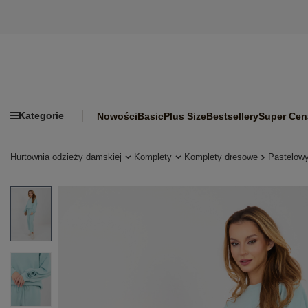
Kategorie
Nowości
Basic
Plus Size
Bestsellery
Super Cen
Hurtownia odzieży damskiej
Komplety
Komplety dresowe
Pastelowy