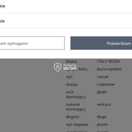
kie
Masz pytanie? Chętnie pomożem
Zadzwoń
+48 601 547 740
kie
skład materiału : 60% wiskoza, 40% e
sposób prania : pranie w pralce w 30°
dzam wymagane
Potwierdzam 
Kod produktu
IT-KMPL-10015.58
Marka
ITALY MODA
typ produktu
bluza+spodnie
styl
casual
okazja
codzienne
wzór
gładki
dominujący
materiał
wiskoza
dominujący
długość
długa
styl nogawek
proste