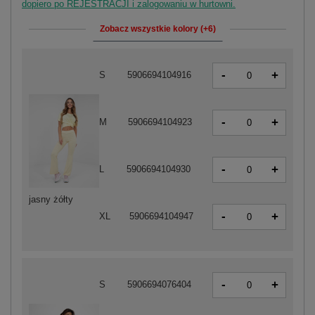
dopiero po REJESTRACJI i zalogowaniu w hurtowni.
Zobacz wszystkie kolory (+6)
-
+
S
5906694104916
-
+
M
5906694104923
-
+
L
5906694104930
jasny żółty
-
+
XL
5906694104947
-
+
S
5906694076404