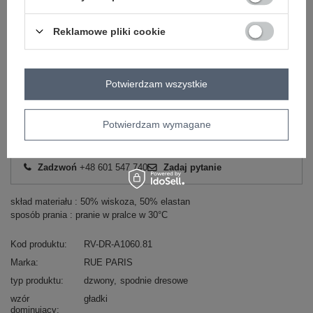
-
+
XL
5906694137068
Reklamowe pliki cookie
Zobacz wszystkie kolory (+6)
Potwierdzam wszystkie
ZALOGUJ SIĘ I ZOBACZ CENĘ
Potwierdzam wymagane
Masz pytanie? Chętnie pomożemy.
Zadzwoń
+48 601 547 740
Zadaj pytanie
skład materiału : 50% wiskoza, 50% elastan
sposób prania : pranie w pralce w 30°C
Kod produktu
RV-DR-A1060.81
Marka
RUE PARIS
typ produktu
dzwony
spodnie dresowe
wzór
gładki
dominujący