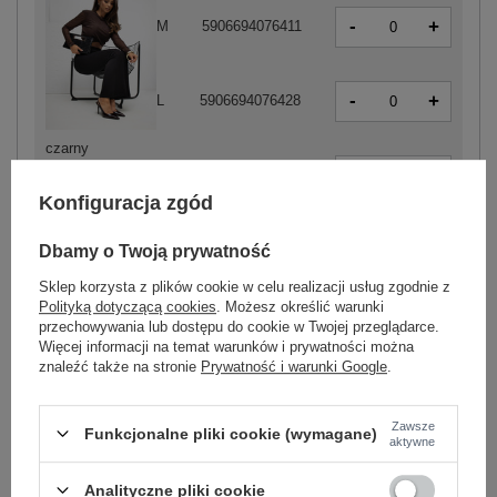
-
+
M
5906694076411
-
+
L
5906694076428
czarny
-
+
XL
5906694076435
Konfiguracja zgód
Dbamy o Twoją prywatność
-
+
S
5906694137037
Sklep korzysta z plików cookie w celu realizacji usług zgodnie z
Polityką dotyczącą cookies
. Możesz określić warunki
przechowywania lub dostępu do cookie w Twojej przeglądarce.
Więcej informacji na temat warunków i prywatności można
-
+
M
5906694137044
znaleźć także na stronie
Prywatność i warunki Google
.
Zawsze
-
+
L
5906694137051
Funkcjonalne pliki cookie (wymagane)
aktywne
jasny brązowy
Analityczne pliki cookie