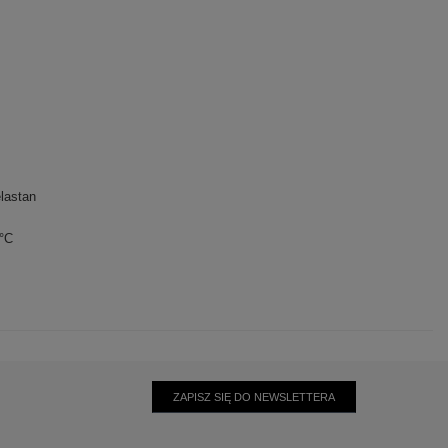
lastan
0°C
ZAPISZ SIĘ DO NEWSLETTERA