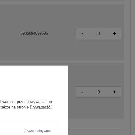
-
+
5906694099595
-
+
5906694099519
ć warunki przechowywania lub
 także na stronie
Prywatność i
Zobacz wszystkie kolory (+3)
Zawsze aktywne