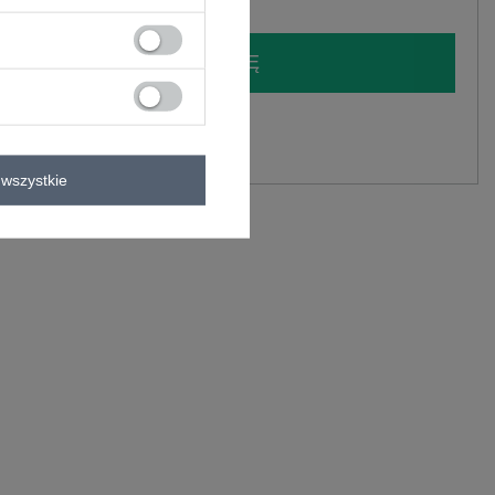
LOGUJ SIĘ I ZOBACZ CENĘ
y.
Zadaj pytanie
wszystkie
astan
C