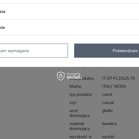
kie
ZA
kie
Masz pytanie? Chętnie pomożem
Zadzwoń
+48 601 547 740
dzam wymagane
Potwierdzam 
skład materiału : 98% bawełna , 2% el
sposób prania : pranie w pralce w 30°
Kod produktu
IT-SP-FL10125.78
Marka
ITALY MODA
typ produktu
carrot
styl
casual
wzór
gładki
dominujący
materiał
bawełna
dominujący
wysokość w
wysoki