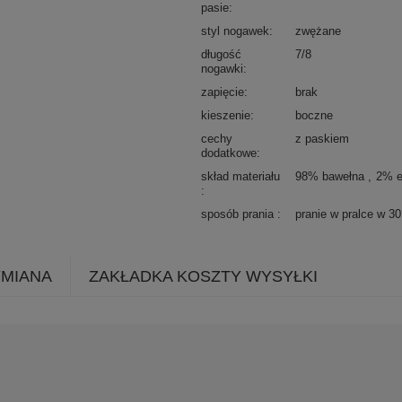
pasie
styl nogawek
zwężane
długość
7/8
nogawki
zapięcie
brak
kieszenie
boczne
cechy
z paskiem
dodatkowe
skład materiału
98% bawełna
2% e
sposób prania
pranie w pralce w 3
YMIANA
ZAKŁADKA KOSZTY WYSYŁKI