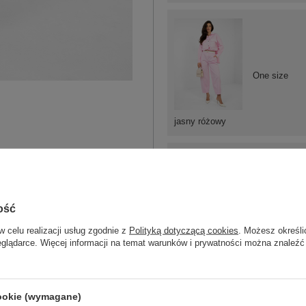
One size
jasny różowy
ość
One size
w celu realizacji usług zgodnie z
Polityką dotyczącą cookies
. Możesz określi
eglądarce. Więcej informacji na temat warunków i prywatności można znaleźć
czarny
cookie (wymagane)