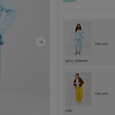
hurtowni.
One size
jasny niebieski
One size
żółty