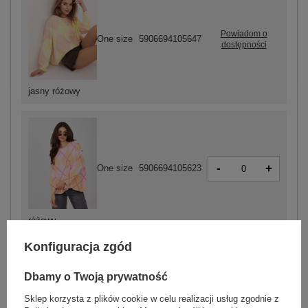
Powiadom o
One size
5906694105647
dostępności
jasny różowy
-
+
One size
5906694105623
różowy
Konfiguracja zgód
Dbamy o Twoją prywatność
-
+
One size
5906694105609
Sklep korzysta z plików cookie w celu realizacji usług zgodnie z