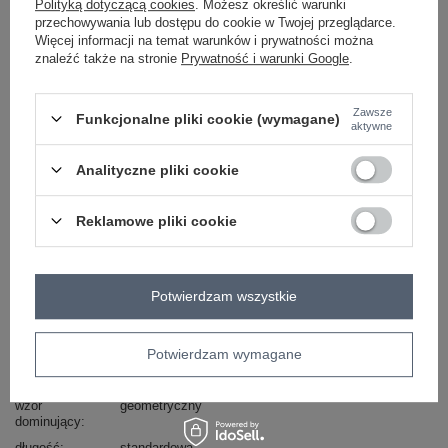
Polityką dotyczącą cookies
. Możesz określić warunki
przechowywania lub dostępu do cookie w Twojej przeglądarce.
Więcej informacji na temat warunków i prywatności można
znaleźć także na stronie
Prywatność i warunki Google
.
pomarańczowy
Zawsze
Funkcjonalne pliki cookie (wymagane)
aktywne
ZALOGUJ SIĘ I ZOBACZ CENĘ
Analityczne pliki cookie
Masz pytanie? Chętnie pomożemy.
Zadzwoń
+48 601 547 740
Zadaj pytanie
Reklamowe pliki cookie
skład materiału : 70% bawełna, 30% poliester
sposób prania : pranie ręczne w 30°C
Potwierdzam wszystkie
Kod produktu
IT-BZ-6848.22
Marka
MU MU
Potwierdzam wymagane
styl
casual
wzór
geometryczny
dominujący
długość
standardowa