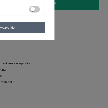
LOGUJ SIĘ I ZOBACZ CENĘ
y.
Zadaj pytanie
wszystkie
wiskoza
C
a
sukienka elegancka
wana
zę
 materiału