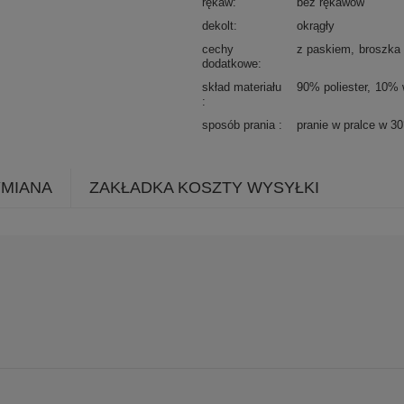
rękaw
bez rękawów
dekolt
okrągły
cechy
z paskiem
broszka
dodatkowe
skład materiału
90% poliester
10% 
sposób prania
pranie w pralce w 3
YMIANA
ZAKŁADKA KOSZTY WYSYŁKI