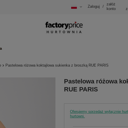
załóż
Zaloguj
/
konto
z
a
e
Pastelowa różowa koktajlowa sukienka z broszką RUE PARIS
Pastelowa różowa kok
RUE PARIS
Oferujemy sprzedaż wyłącznie hu
hurtowni.