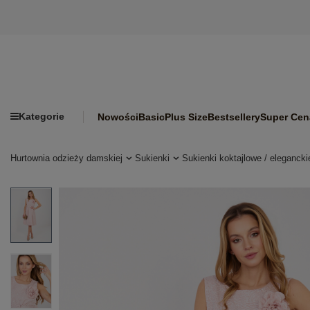
Kategorie
Nowości
Basic
Plus Size
Bestsellery
Super Cen
Hurtownia odzieży damskiej
Sukienki
Sukienki koktajlowe / elegancki