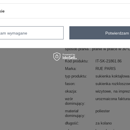
ZA
kie
Masz pytanie? Chętnie pomożem
Zadzwoń
+48 601 547 740
dzam wymagane
Potwierdzam 
skład materiału : 90% poliester, 10% 
sposób prania : pranie w pralce w 30°
Kod produktu
IT-SK-21861.86
Marka
RUE PARIS
typ produktu
sukienka koktajlow
fason
sukienka rozkloszo
okazja
wizytowe
na impre
wzór
urozmaicona faktura
dominujący
materiał
poliester
dominujący
długość
za kolano