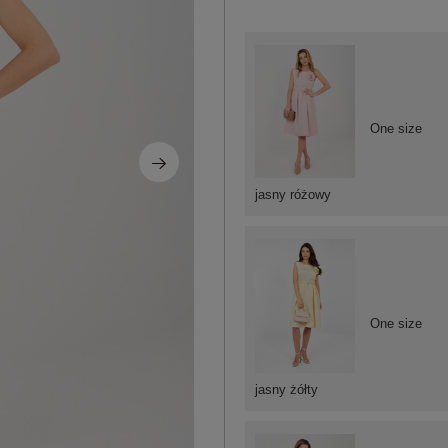
One size
jasny różowy
One size
jasny żółty