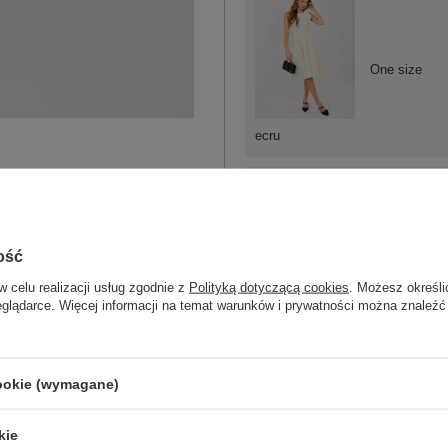
One size
ecru
ość
One size
w celu realizacji usług zgodnie z
Polityką dotyczącą cookies
. Możesz określi
eglądarce. Więcej informacji na temat warunków i prywatności można znaleźć
czarny
cookie (wymagane)
kie