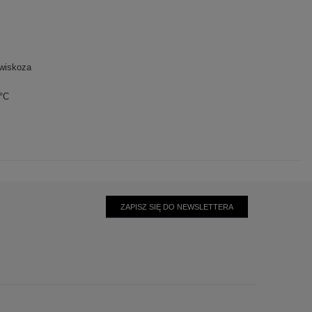
wiskoza
0°C
ZAPISZ SIĘ DO NEWSLETTERA