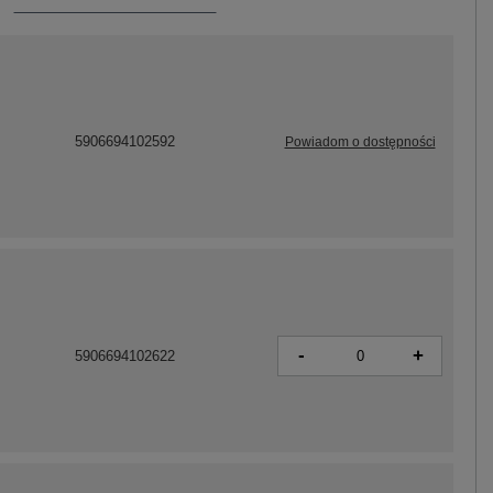
5906694102592
Powiadom o dostępności
-
+
5906694102622