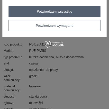
Potwierdzam wszystkie
Masz pytanie? Chętnie pomożemy.
Zadzwoń
+48 601 547 740
Zadaj pytanie
Potwierdzam wymagane
skład materiału : 90% bawełna , 10% elastan
sposób prania : pranie w pralce w 30°C
Kod produktu
RV-BZ-A1190.16
Marka
RUE PARIS
typ produktu
bluzka codzienna
bluzka dopasowana
styl
casual
okazja
codzienne
do pracy
wzór
gładki
dominujący
materiał
bawełna
dominujący
długość
standardowa
rękaw
rękaw 3/4