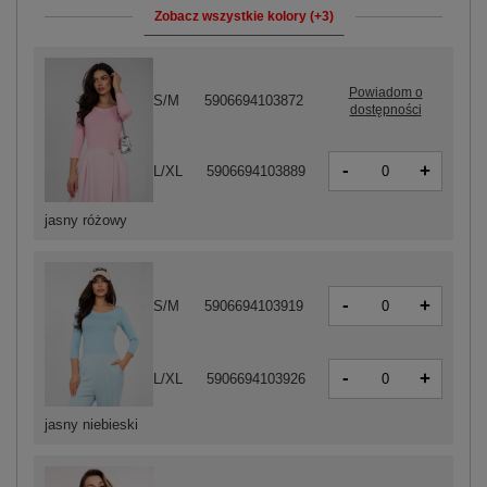
Zobacz wszystkie kolory (+3)
Powiadom o
S/M
5906694103872
dostępności
-
+
L/XL
5906694103889
jasny różowy
-
+
S/M
5906694103919
-
+
L/XL
5906694103926
jasny niebieski