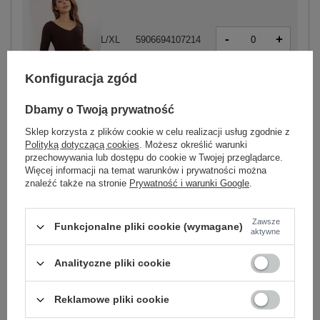
-
+
L/XL
5906694107214
Konfiguracja zgód
ciemny brązowy
Dbamy o Twoją prywatność
Sklep korzysta z plików cookie w celu realizacji usług zgodnie z
Polityką dotyczącą cookies
. Możesz określić warunki
-
+
S/M
5906694103896
przechowywania lub dostępu do cookie w Twojej przeglądarce.
Więcej informacji na temat warunków i prywatności można
znaleźć także na stronie
Prywatność i warunki Google
.
-
+
L/XL
5906694103902
Zawsze
Funkcjonalne pliki cookie (wymagane)
jasny żółty
aktywne
Analityczne pliki cookie
Zobacz wszystkie kolory (+3)
Reklamowe pliki cookie
ZALOGUJ SIĘ I ZOBACZ CENĘ