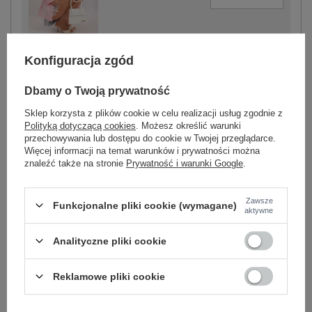
jasny różowy
Konfiguracja zgód
Dbamy o Twoją prywatność
Sklep korzysta z plików cookie w celu realizacji usług zgodnie z
-
Polityką dotyczącą cookies
. Możesz określić warunki
+
One size
5906694105388
przechowywania lub dostępu do cookie w Twojej przeglądarce.
Więcej informacji na temat warunków i prywatności można
znaleźć także na stronie
Prywatność i warunki Google
.
miętowy
Zawsze
Funkcjonalne pliki cookie (wymagane)
aktywne
Zobacz wszystkie kolory (+5)
Analityczne pliki cookie
ZALOGUJ SIĘ I ZOBACZ CENĘ
Reklamowe pliki cookie
Masz pytanie? Chętnie pomożemy.