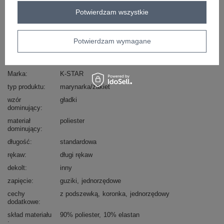
Zadzwoń
+48 601 547 740
Zadaj pytanie
Potwierdzam wszystkie
skład materiału : 90% poliester, 10% elastan
sposób prania : pranie w pralce w 30°C
Potwierdzam wymagane
Kod produktu
IT-MA-60128.01
Marka
K-STAR
typ produktu
marynarka/żakiet
wzór
gładki
dominujący
materiał
poliester
dominujący
długość
standardowa
rękaw
długi rękaw
dekolt
inny
zapięcie
guziki
jednorzędowe
cechy
z podszewką
koronka
jednorzędowy
dodatkowe
skład materiału
90% poliester
10% elastan