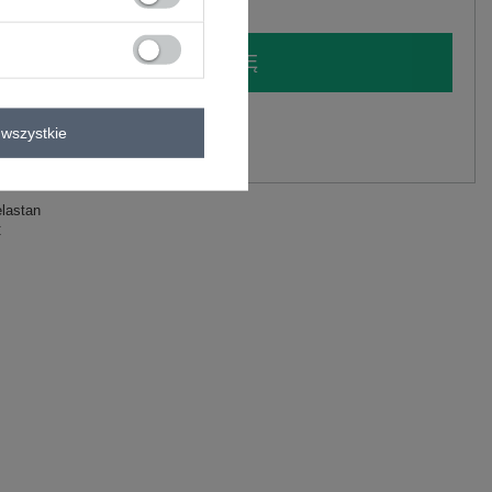
LOGUJ SIĘ I ZOBACZ CENĘ
y.
wszystkie
Zadaj pytanie
elastan
C