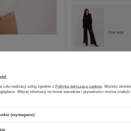
One size
czarny
ość
w celu realizacji usług zgodnie z
Polityką dotyczącą cookies
. Możesz określi
One size
eglądarce. Więcej informacji na temat warunków i prywatności można znaleźć
czarno-zielony
cookie (wymagane)
kie