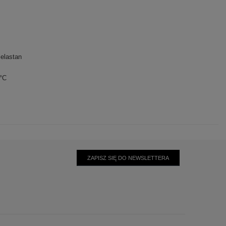
elastan
0°C
ZAPISZ SIĘ DO NEWSLETTERA