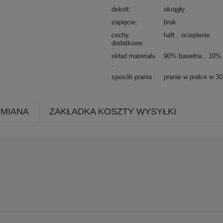
dekolt
okrągły
zapięcie
brak
cechy
haft
ocieplenie
dodatkowe
skład materiału
90% bawełna
10% 
sposób prania
pranie w pralce w 3
YMIANA
ZAKŁADKA KOSZTY WYSYŁKI