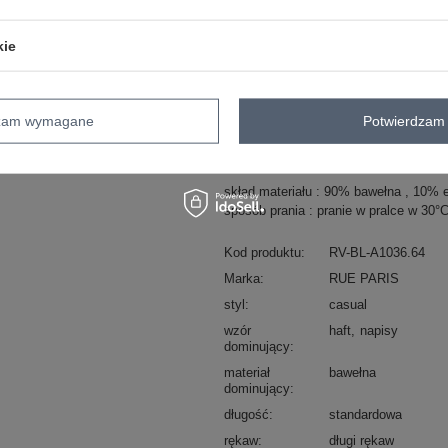
kie
ZA
Masz pytanie? Chętnie pomożem
dzam wymagane
Potwierdzam 
Zadzwoń
+48 601 547 740
skład materiału : 90% bawełna , 10% 
sposób prania : pranie w pralce w 30°
Kod produktu
RV-BL-A1036.64
Marka
RUE PARIS
styl
casual
wzór
haft
napisy
dominujący
materiał
bawełna
dominujący
długość
standardowa
rękaw
długi rękaw