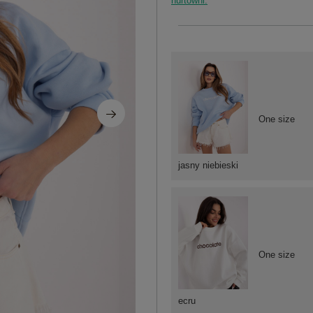
hurtowni.
One size
jasny niebieski
One size
ecru