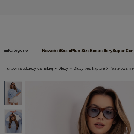
Kategorie
Nowości
Basic
Plus Size
Bestsellery
Super Cen
Hurtownia odzieży damskiej
Bluzy
Bluzy bez kaptura
Pastelowa ni