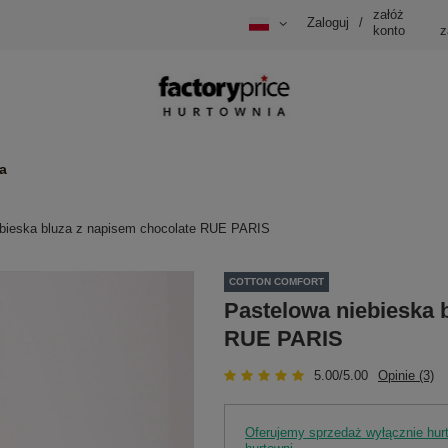
załóż
Zaloguj
/
konto
z
a
ebieska bluza z napisem chocolate RUE PARIS
COTTON COMFORT
Pastelowa niebieska 
RUE PARIS
5.00/5.00
Opinie (3)
Oferujemy sprzedaż wyłącznie hu