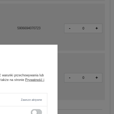
-
+
5906694070723
ć warunki przechowywania lub
-
+
5906694106415
 także na stronie
Prywatność i
Zawsze aktywne
Zobacz wszystkie kolory (+6)