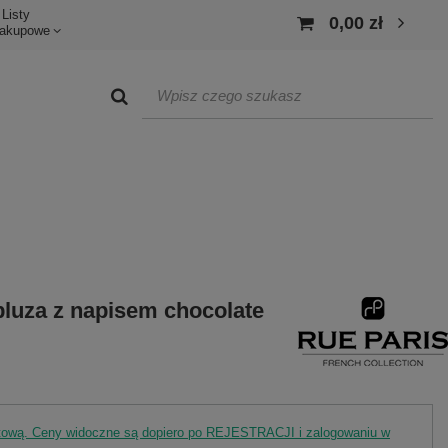
Listy
0,00 zł
akupowe
bluza z napisem chocolate
rtową. Ceny widoczne są dopiero po REJESTRACJI i zalogowaniu w